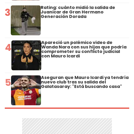
Rating: cuánto midió la salida de
3
Juanicar de Gran Hermano
Generación Dorada
Apareció un polémico video de
4
Wanda Nara con sus hijas que podría
comprometer su conflicto judicial
con Mauro Icardi
Aseguran que Mauro Icardi ya tendría
5
nuevo club tras su salida del
Galatasaray: "Está buscando casa"