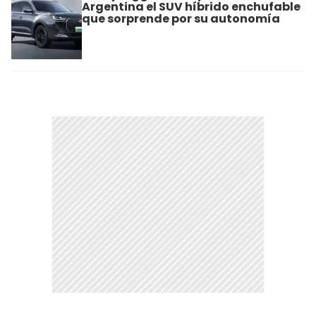
Argentina el SUV híbrido enchufable
que sorprende por su autonomía