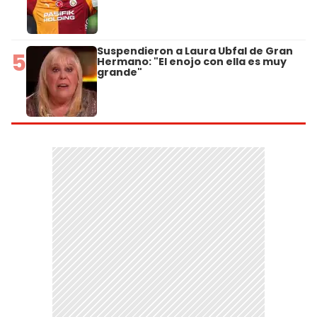
Suspendieron a Laura Ubfal de Gran
5
Hermano: "El enojo con ella es muy
grande"