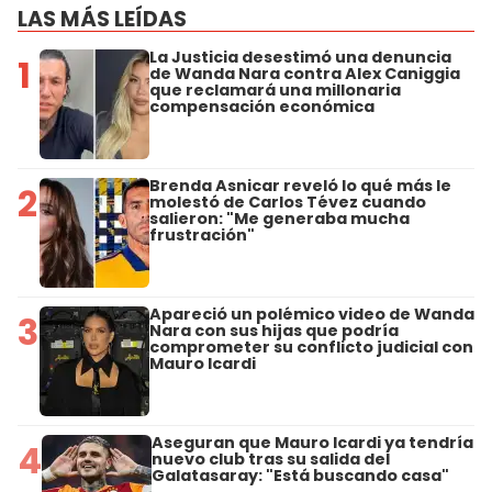
LAS MÁS LEÍDAS
La Justicia desestimó una denuncia
1
de Wanda Nara contra Alex Caniggia
que reclamará una millonaria
compensación económica
Brenda Asnicar reveló lo qué más le
2
molestó de Carlos Tévez cuando
salieron: "Me generaba mucha
frustración"
Apareció un polémico video de Wanda
3
Nara con sus hijas que podría
comprometer su conflicto judicial con
Mauro Icardi
Aseguran que Mauro Icardi ya tendría
4
nuevo club tras su salida del
Galatasaray: "Está buscando casa"