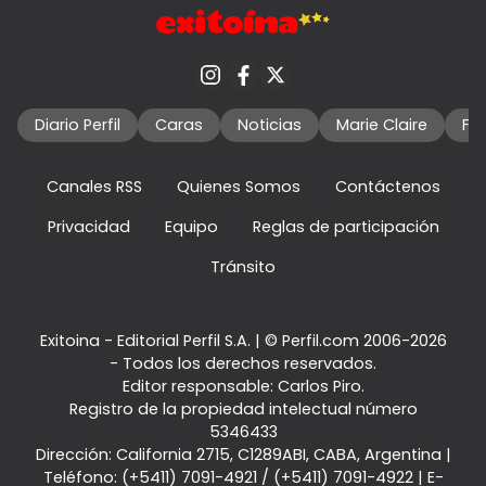
Diario Perfil
Caras
Noticias
Marie Claire
Fo
Canales RSS
Quienes Somos
Contáctenos
Privacidad
Equipo
Reglas de participación
Tránsito
Exitoina - Editorial Perfil S.A.
| © Perfil.com 2006-2026
- Todos los derechos reservados.
Editor responsable: Carlos Piro.
Registro de la propiedad intelectual número
5346433
Dirección:
California 2715
,
C1289ABI
,
CABA, Argentina
|
Teléfono:
(+5411) 7091-4921
/
(+5411) 7091-4922
| E-