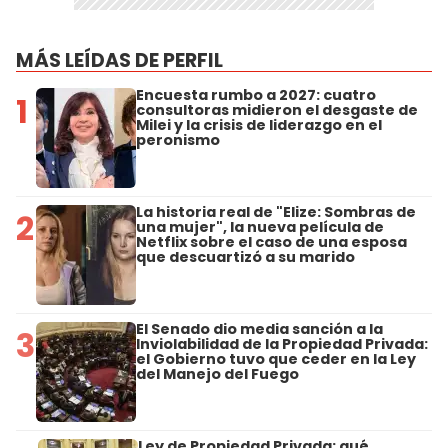
MÁS LEÍDAS DE PERFIL
Encuesta rumbo a 2027: cuatro
1
consultoras midieron el desgaste de
Milei y la crisis de liderazgo en el
peronismo
La historia real de "Elize: Sombras de
2
una mujer", la nueva película de
Netflix sobre el caso de una esposa
que descuartizó a su marido
El Senado dio media sanción a la
3
Inviolabilidad de la Propiedad Privada:
el Gobierno tuvo que ceder en la Ley
del Manejo del Fuego
Ley de Propiedad Privada: qué