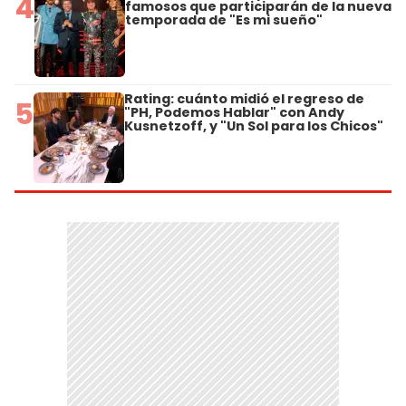
4
famosos que participarán de la nueva
temporada de "Es mi sueño"
Rating: cuánto midió el regreso de
5
"PH, Podemos Hablar" con Andy
Kusnetzoff, y "Un Sol para los Chicos"