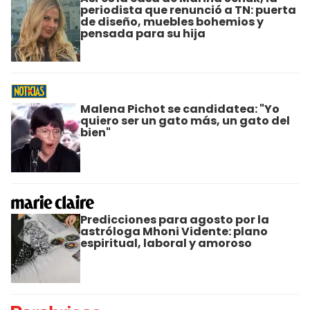
periodista que renunció a TN: puerta
de diseño, muebles bohemios y
pensada para su hija
Malena Pichot se candidatea: "Yo
quiero ser un gato más, un gato del
bien"
Predicciones para agosto por la
astróloga Mhoni Vidente: plano
espiritual, laboral y amoroso