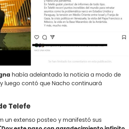
gna
había adelantado la noticia a modo de
 y luego contó que Nacho continuará
de Telefe
m un extenso posteo y manifestó sus
"
Doy este paso con agradecimiento infinito