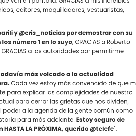
que ven en pantalla; GRACIAS a mis increíbles
cos, editores, maquilladores, vestuaristas,
rili y @cris_noticias por demostrar con su
 los número 1 en lo suyo
; GRACIAS a Roberto
; GRACIAS a las autoridades por permitirme
 todavía más volcado a la actualidad
ra.
Cada vez estoy más convencido de que m
te para explicar las complejidades de nuestro
ctual para cerrar las grietas que nos dividen,
del poder a la agenda de la gente común como
istoria para más adelante.
Estoy seguro de
un HASTA LA PRÓXIMA, querido @telefe
",