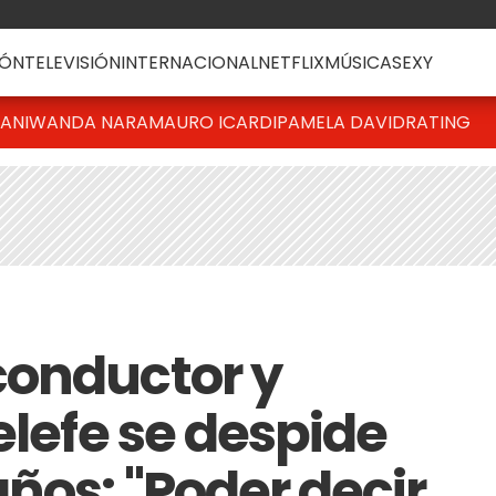
ÓN
TELEVISIÓN
INTERNACIONAL
NETFLIX
MÚSICA
SEXY
IANI
WANDA NARA
MAURO ICARDI
PAMELA DAVID
RATING
conductor y
elefe se despide
ños: "Poder decir