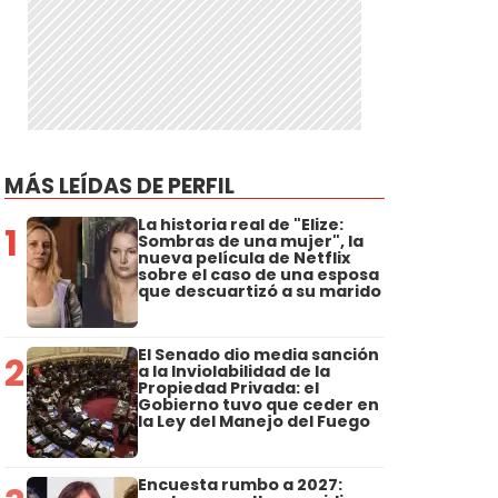
MÁS LEÍDAS DE PERFIL
La historia real de "Elize:
1
Sombras de una mujer", la
nueva película de Netflix
sobre el caso de una esposa
que descuartizó a su marido
El Senado dio media sanción
2
a la Inviolabilidad de la
Propiedad Privada: el
Gobierno tuvo que ceder en
la Ley del Manejo del Fuego
Encuesta rumbo a 2027: