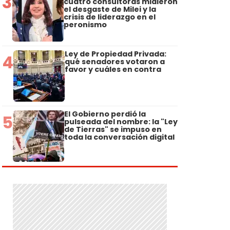
3
cuatro consultoras midieron
el desgaste de Milei y la
crisis de liderazgo en el
peronismo
Ley de Propiedad Privada:
4
qué senadores votaron a
favor y cuáles en contra
El Gobierno perdió la
5
pulseada del nombre: la "Ley
de Tierras" se impuso en
toda la conversación digital