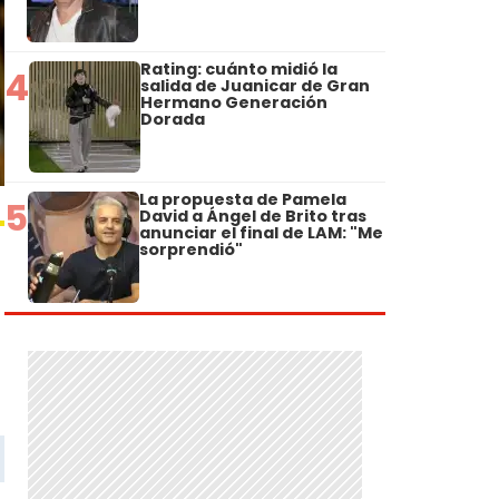
Rating: cuánto midió la
4
salida de Juanicar de Gran
Hermano Generación
Dorada
La propuesta de Pamela
5
David a Ángel de Brito tras
anunciar el final de LAM: "Me
sorprendió"