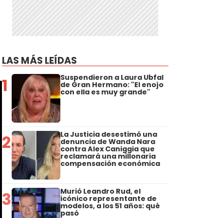
LAS MÁS LEÍDAS
Suspendieron a Laura Ubfal
1
de Gran Hermano: "El enojo
con ella es muy grande"
La Justicia desestimó una
2
denuncia de Wanda Nara
contra Alex Caniggia que
reclamará una millonaria
compensación económica
Murió Leandro Rud, el
3
icónico representante de
modelos, a los 51 años: qué
pasó