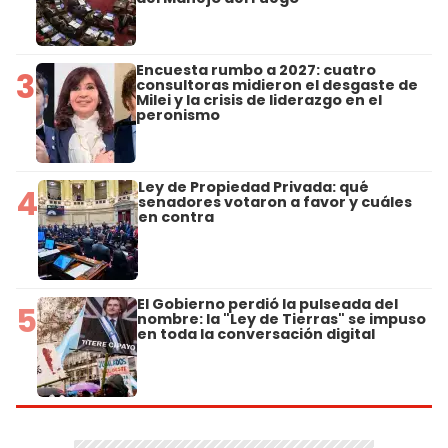
Encuesta rumbo a 2027: cuatro
3
consultoras midieron el desgaste de
Milei y la crisis de liderazgo en el
peronismo
Ley de Propiedad Privada: qué
4
senadores votaron a favor y cuáles
en contra
El Gobierno perdió la pulseada del
5
nombre: la "Ley de Tierras" se impuso
en toda la conversación digital