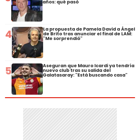
años: qué pasó
La propuesta de Pamela David a Ángel
4
de Brito tras anunciar el final de LAM:
"Me sorprendió"
Aseguran que Mauro Icardi ya tendría
5
nuevo club tras su salida del
Galatasaray: "Está buscando casa"