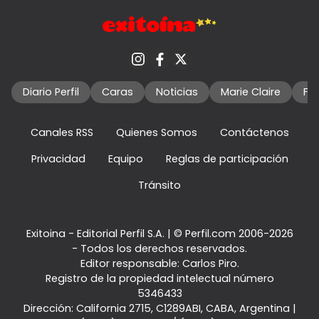
Diario Perfil
Caras
Noticias
Marie Claire
Fo
Canales RSS
Quienes Somos
Contáctenos
Privacidad
Equipo
Reglas de participación
Tránsito
Exitoina - Editorial Perfil S.A.
| © Perfil.com 2006-2026
- Todos los derechos reservados.
Editor responsable: Carlos Piro.
Registro de la propiedad intelectual número
5346433
Dirección:
California 2715
,
C1289ABI
,
CABA, Argentina
|