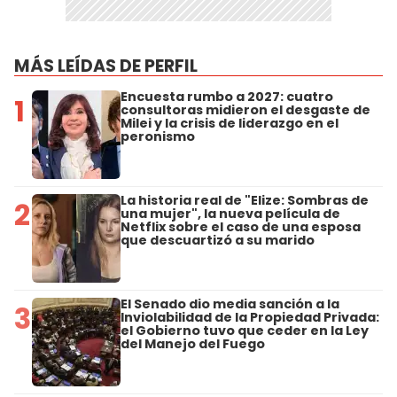
MÁS LEÍDAS DE PERFIL
Encuesta rumbo a 2027: cuatro
1
consultoras midieron el desgaste de
Milei y la crisis de liderazgo en el
peronismo
La historia real de "Elize: Sombras de
2
una mujer", la nueva película de
Netflix sobre el caso de una esposa
que descuartizó a su marido
El Senado dio media sanción a la
3
Inviolabilidad de la Propiedad Privada:
el Gobierno tuvo que ceder en la Ley
del Manejo del Fuego