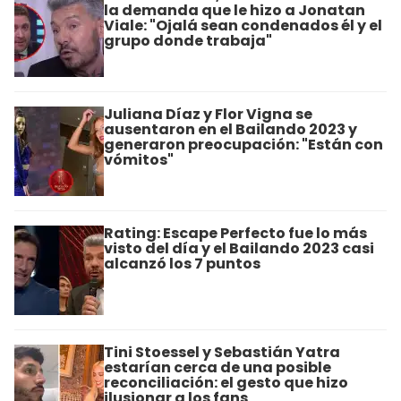
la demanda que le hizo a Jonatan
Viale: "Ojalá sean condenados él y el
grupo donde trabaja"
Juliana Díaz y Flor Vigna se
ausentaron en el Bailando 2023 y
generaron preocupación: "Están con
vómitos"
Rating: Escape Perfecto fue lo más
visto del día y el Bailando 2023 casi
alcanzó los 7 puntos
Tini Stoessel y Sebastián Yatra
estarían cerca de una posible
reconciliación: el gesto que hizo
ilusionar a los fans