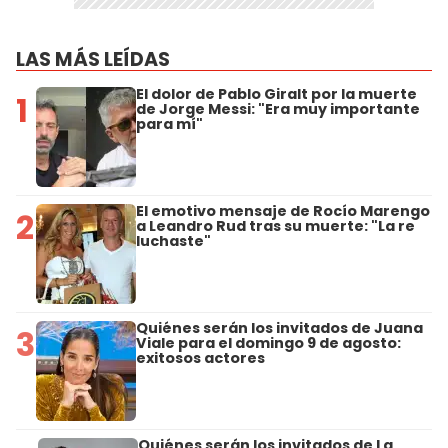
LAS MÁS LEÍDAS
El dolor de Pablo Giralt por la muerte
1
de Jorge Messi: "Era muy importante
para mí"
El emotivo mensaje de Rocío Marengo
2
a Leandro Rud tras su muerte: "La re
luchaste"
Quiénes serán los invitados de Juana
3
Viale para el domingo 9 de agosto:
exitosos actores
Quiénes serán los invitados de La