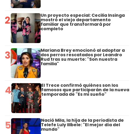
Un proyecto especial: Cecilia Insinga
2
mostró el viejo departamento
familiar que transformará por
completo
Mariana Brey emocionó al adoptar a
3
dos perros rescatados por Leandro
Rud tras su muerte: "Son nuestra
familia"
El Trece confirmó quiénes son los
4
famosos que participarán de la nueva
temporada de "Es mi sueño"
Nació Mila, la hija de la periodista de
5
Telefe Luly Illbele: "El mejor día del
mundo"