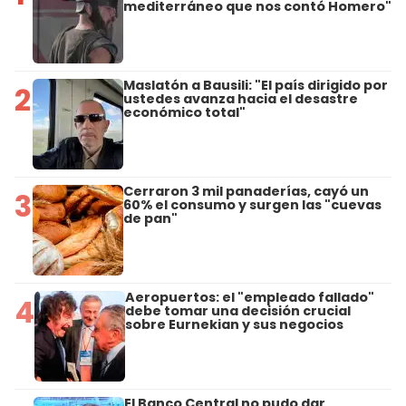
mediterráneo que nos contó Homero"
Maslatón a Bausili: "El país dirigido por
2
ustedes avanza hacia el desastre
económico total"
Cerraron 3 mil panaderías, cayó un
3
60% el consumo y surgen las "cuevas
de pan"
Aeropuertos: el "empleado fallado"
4
debe tomar una decisión crucial
sobre Eurnekian y sus negocios
El Banco Central no pudo dar