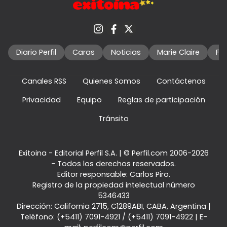
Diario Perfil
Caras
Noticias
Marie Claire
Fo
Canales RSS
Quienes Somos
Contáctenos
Privacidad
Equipo
Reglas de participación
Tránsito
Exitoina - Editorial Perfil S.A.
| © Perfil.com 2006-2026
- Todos los derechos reservados.
Editor responsable: Carlos Piro.
Registro de la propiedad intelectual número
5346433
Dirección:
California 2715
,
C1289ABI
,
CABA, Argentina
|
Teléfono:
(+5411) 7091-4921
/
(+5411) 7091-4922
| E-