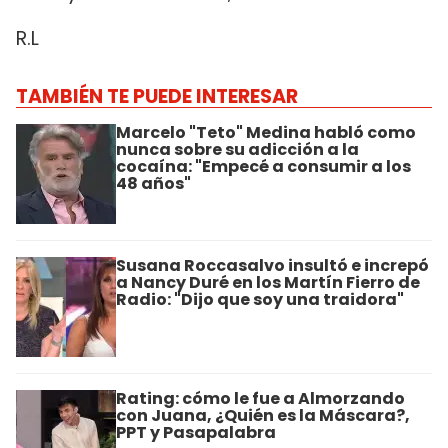
R.L
TAMBIÉN TE PUEDE INTERESAR
Marcelo "Teto" Medina habló como
nunca sobre su adicción a la
cocaína: "Empecé a consumir a los
48 años"
Susana Roccasalvo insultó e increpó
a Nancy Duré en los Martín Fierro de
Radio: "Dijo que soy una traidora"
Rating: cómo le fue a Almorzando
con Juana, ¿Quién es la Máscara?,
PPT y Pasapalabra