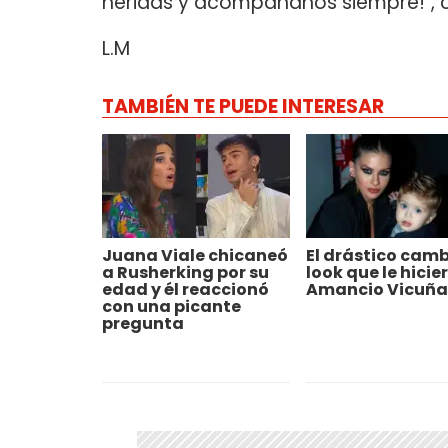
heridas y acompáñanos siempre!", c
L.M
TAMBIÉN TE PUEDE INTERESAR
Juana Viale chicaneó
El drástico camb
a Rusherking por su
look que le hicie
edad y él reaccionó
Amancio Vicuña
con una picante
pregunta