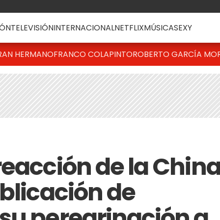
ÓN
TELEVISIÓN
INTERNACIONAL
NETFLIX
MÚSICA
SEXY
RAN HERMANO
FRANCO COLAPINTO
ROBERTO GARCÍA MO
reacción de la Chin
blicación de
su peregrinación a