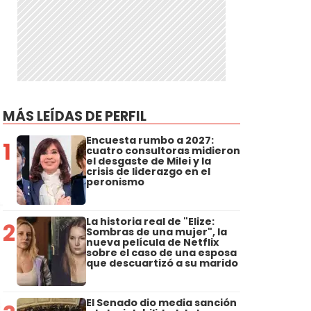
MÁS LEÍDAS DE PERFIL
Encuesta rumbo a 2027:
1
cuatro consultoras midieron
el desgaste de Milei y la
crisis de liderazgo en el
peronismo
La historia real de "Elize:
2
Sombras de una mujer", la
nueva película de Netflix
sobre el caso de una esposa
que descuartizó a su marido
El Senado dio media sanción