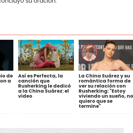
oncluyó su oración.
io de
Así es Perfecta, la
La China Suárez y su
ron a
canción que
romántica forma de
Rusherking le dedicó
ver su relación con
a la China Suárez: el
Rusherking: "Estoy
video
viviendo un sueño, n
quiero que se
termine"