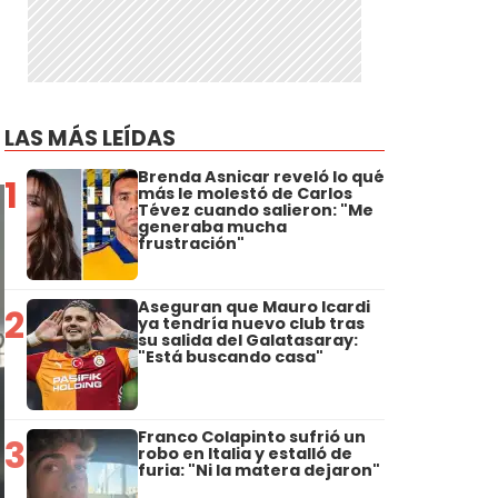
LAS MÁS LEÍDAS
Brenda Asnicar reveló lo qué
1
más le molestó de Carlos
Tévez cuando salieron: "Me
generaba mucha
frustración"
Aseguran que Mauro Icardi
2
ya tendría nuevo club tras
su salida del Galatasaray:
"Está buscando casa"
Franco Colapinto sufrió un
3
robo en Italia y estalló de
furia: "Ni la matera dejaron"