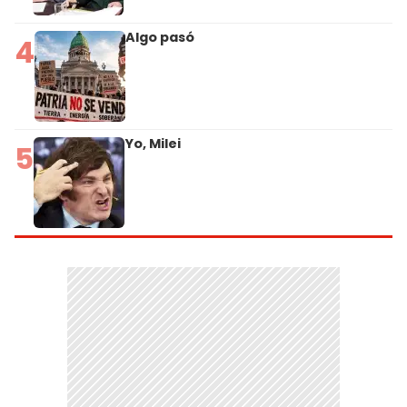
Algo pasó
4
Yo, Milei
5