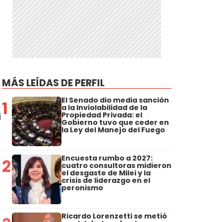
MÁS LEÍDAS DE PERFIL
El Senado dio media sanción
1
a la Inviolabilidad de la
i
Propiedad Privada: el
Gobierno tuvo que ceder en
la Ley del Manejo del Fuego
Encuesta rumbo a 2027:
2
cuatro consultoras midieron
el desgaste de Milei y la
crisis de liderazgo en el
peronismo
Ricardo Lorenzetti se metió