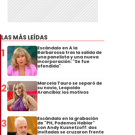
LAS MÁS LEÍDAS
Escándalo en A la
1
Barbarossa tras la salida de
una panelista y una nueva
incorporación: "Se fue
ofendida"
Marcela Tauro se separó de
2
su novio, Leopoldo
Arancibia: los motivos
Escándalo en la grabación
3
de "PH, Podemos Hablar"
con Andy Kusnetzoff: dos
invitadas se cruzaron frente