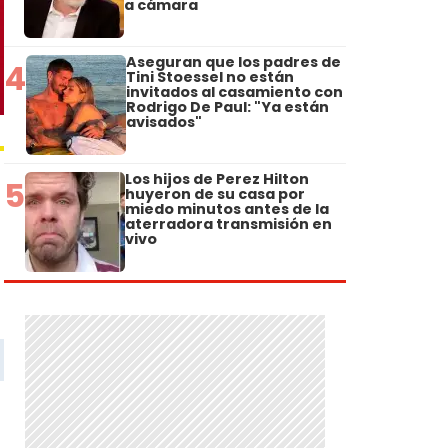
a cámara
Aseguran que los padres de
4
Tini Stoessel no están
invitados al casamiento con
Rodrigo De Paul: "Ya están
avisados"
Los hijos de Perez Hilton
5
huyeron de su casa por
miedo minutos antes de la
aterradora transmisión en
vivo