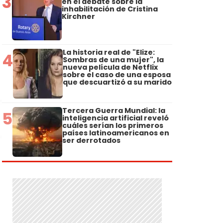
3
en el debate sobre la
inhabilitación de Cristina
Kirchner
La historia real de "Elize:
4
Sombras de una mujer", la
nueva película de Netflix
sobre el caso de una esposa
que descuartizó a su marido
Tercera Guerra Mundial: la
5
inteligencia artificial reveló
cuáles serían los primeros
países latinoamericanos en
ser derrotados