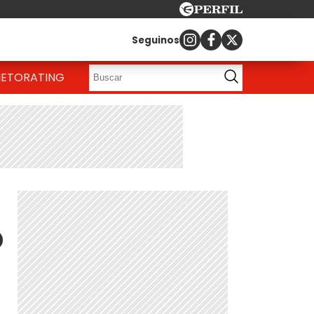
Seguinos
IETO
RATING
o