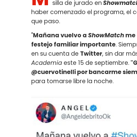
silla de jurado en
Showmatch
haber comenzado el programa, el 
que paso.
"
Mañana vuelvo a
ShowMatch
me 
festejo familiar importante
. Siemp
en su cuenta de
Twitter
, sin dar má
Academia
este 15 de septiembre.
"G
@cuervotinelli por bancarme sie
para tomarse libre la noche.