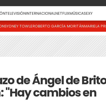
ÓN
TELEVISIÓN
INTERNACIONAL
NETFLIX
MÚSICA
SEXY
TON
SYDNEY TOWLE
ROBERTO GARCÍA MORITÁN
MARIELA PR
azo de Ángel de Brit
 "Hay cambios en