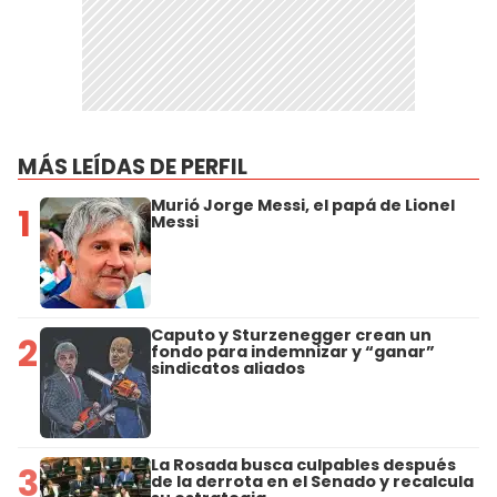
MÁS LEÍDAS DE PERFIL
Murió Jorge Messi, el papá de Lionel
1
Messi
Caputo y Sturzenegger crean un
2
fondo para indemnizar y “ganar”
sindicatos aliados
La Rosada busca culpables después
3
de la derrota en el Senado y recalcula