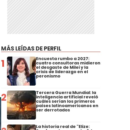
MÁS LEÍDAS DE PERFIL
Encuesta rumbo a 2027:
1
cuatro consultoras midieron
el desgaste de Milei y la
crisis de liderazgo en el
peronismo
Tercera Guerra Mundial: la
2
inteligencia artificial reveló
cuáles serían los primeros
países latinoamericanos en
ser derrotados
La historia real de "Elize: