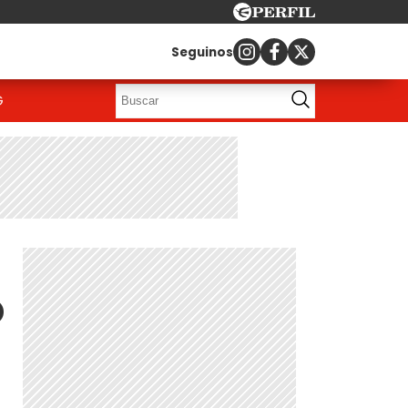
Seguinos
G
o