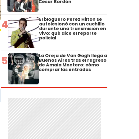
César Bordón
El bloguero Perez Hilton se
4
autolesionó con un cuchillo
durante una transmisión en
vivo: qué dice el reporte
policial
La Oreja de Van Gogh llega a
5
Buenos Aires tras el regreso
de Amaia Montero: cómo
comprar las entradas