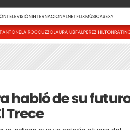
ÓN
TELEVISIÓN
INTERNACIONAL
NETFLIX
MÚSICA
SEXY
T
ANTONELA ROCCUZZO
LAURA UBFAL
PEREZ HILTON
RATIN
a habló de su futur
l Trece