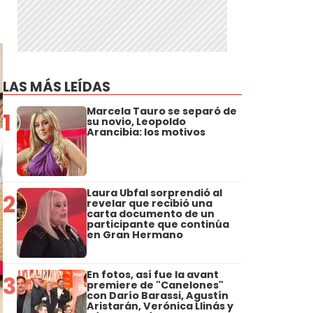
LAS MÁS LEÍDAS
Marcela Tauro se separó de
1
su novio, Leopoldo
Arancibia: los motivos
Laura Ubfal sorprendió al
2
revelar que recibió una
carta documento de un
participante que continúa
en Gran Hermano
En fotos, así fue la avant
3
premiere de "Canelones"
con Darío Barassi, Agustín
Aristarán, Verónica Llinás y