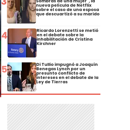
3
Sombras de una mujer", la
nueva película de Netflix
sobre el caso de una esposa
que descuartizó a su marido
Ricardo Lorenzetti se metió
4
en el debate sobre la
inhabilitación de Cristina
Kirchner
Di Tullio impugnó a Joaquín
5
Benegas Lynch por un
presunto conflicto de
intereses en el debate de la
Ley de Tierras