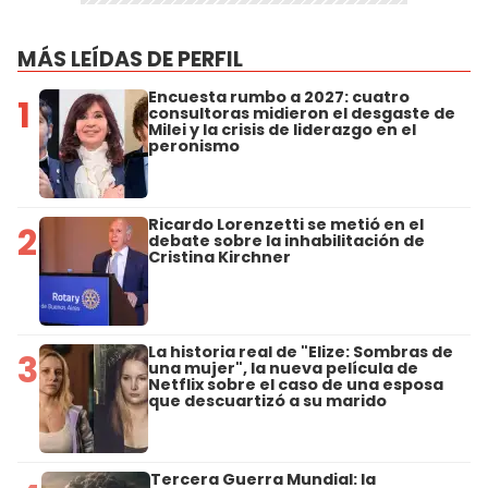
MÁS LEÍDAS DE PERFIL
Encuesta rumbo a 2027: cuatro
1
consultoras midieron el desgaste de
Milei y la crisis de liderazgo en el
peronismo
Ricardo Lorenzetti se metió en el
2
debate sobre la inhabilitación de
Cristina Kirchner
La historia real de "Elize: Sombras de
3
una mujer", la nueva película de
Netflix sobre el caso de una esposa
que descuartizó a su marido
Tercera Guerra Mundial: la