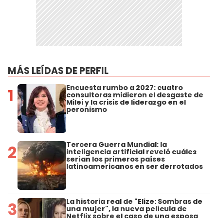
MÁS LEÍDAS DE PERFIL
Encuesta rumbo a 2027: cuatro
1
consultoras midieron el desgaste de
Milei y la crisis de liderazgo en el
peronismo
Tercera Guerra Mundial: la
2
inteligencia artificial reveló cuáles
serían los primeros países
latinoamericanos en ser derrotados
La historia real de "Elize: Sombras de
3
una mujer", la nueva película de
Netflix sobre el caso de una esposa