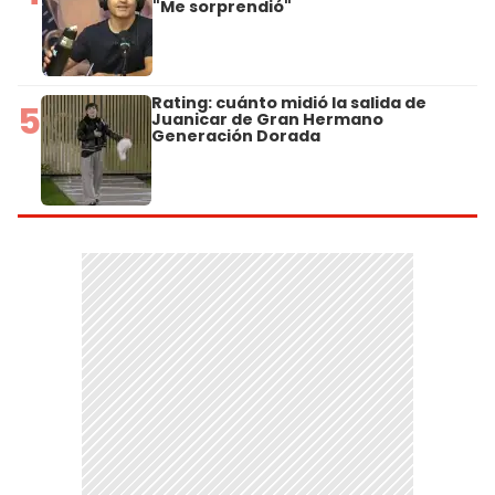
"Me sorprendió"
Rating: cuánto midió la salida de
5
Juanicar de Gran Hermano
Generación Dorada