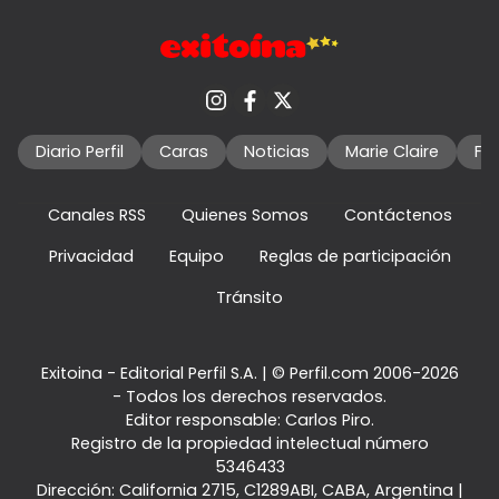
Diario Perfil
Caras
Noticias
Marie Claire
Fo
Canales RSS
Quienes Somos
Contáctenos
Privacidad
Equipo
Reglas de participación
Tránsito
Exitoina - Editorial Perfil S.A.
| © Perfil.com 2006-2026
- Todos los derechos reservados.
Editor responsable: Carlos Piro.
Registro de la propiedad intelectual número
5346433
Dirección:
California 2715
,
C1289ABI
,
CABA, Argentina
|