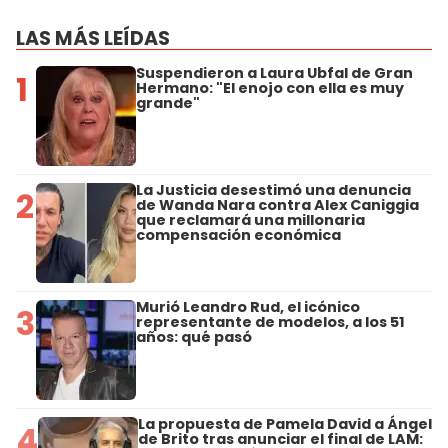
LAS MÁS LEÍDAS
Suspendieron a Laura Ubfal de Gran
1
Hermano: "El enojo con ella es muy
grande"
La Justicia desestimó una denuncia
2
de Wanda Nara contra Alex Caniggia
que reclamará una millonaria
compensación económica
Murió Leandro Rud, el icónico
3
representante de modelos, a los 51
años: qué pasó
La propuesta de Pamela David a Ángel
4
de Brito tras anunciar el final de LAM: