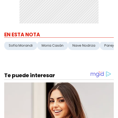
EN ESTA NOTA
Sofía Morandi
Moria Casán
Nave Nodriza
Pareja