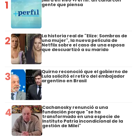
¡Mirá en vivo +Perfil!: un canal con
1
gente que piensa
La historia real de "Elize: Sombras de
2
una mujer", la nueva película de
Netflix sobre el caso de una esposa
que descuartizó a su marido
Quirno reconoció que el gobierno de
3
Lula solicitó el retiro del embajador
argentino en Brasil
Cachanosky renunció a una
4
fundación porque "se ha
transformado en una especie de
Instituto Patria incondicional de la
gestión de Milei"