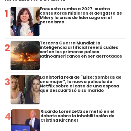
Encuesta rumbo a 2027: cuatro
1
consultoras midieron el desgaste de
Milei y la crisis de liderazgo en el
peronismo
Tercera Guerra Mundial: la
2
inteligencia artificial reveló cuáles
serían los primeros países
latinoamericanos en ser derrotados
La historia real de "Elize: Sombras de
3
una mujer", la nueva película de
Netflix sobre el caso de una esposa
que descuartizó a su marido
Ricardo Lorenzetti se metió en el
4
debate sobre la inhabilitación de
Cristina Kirchner