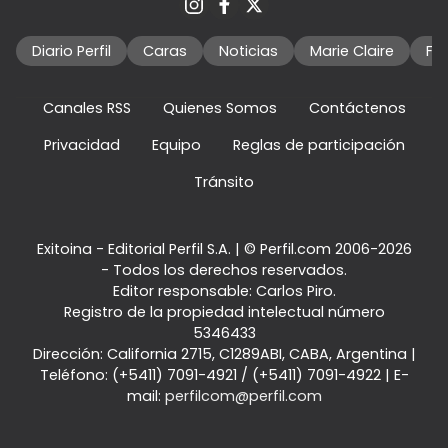
Diario Perfil
Caras
Noticias
Marie Claire
Fo
Canales RSS
Quienes Somos
Contáctenos
Privacidad
Equipo
Reglas de participación
Tránsito
Exitoina - Editorial Perfil S.A.
| © Perfil.com 2006-2026
- Todos los derechos reservados.
Editor responsable: Carlos Piro.
Registro de la propiedad intelectual número
5346433
Dirección:
California 2715
,
C1289ABI
,
CABA, Argentina
|
Teléfono:
(+5411) 7091-4921
/
(+5411) 7091-4922
| E-
mail:
perfilcom@perfil.com