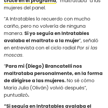
cruce en el programa
, “maltrataba” a las
mujeres del panel.
“A Intratables lo recuerdo con mucho
cariño, pero no volvería de ninguna
manera.
Si yo seguía en Intratables
avalaba el maltrato a la mujer
”, señaló
en entrevista con el ciclo radial
Por si las
moscas
.
“
Para mi (Diego) Brancatelli nos
maltrataba personalmente, en la forma
de dirigirse a las mujeres.
No sé cómo
María Julia (Oliván) volvió después”,
puntualizó
.
“Si seguía en Intratables avalaba el