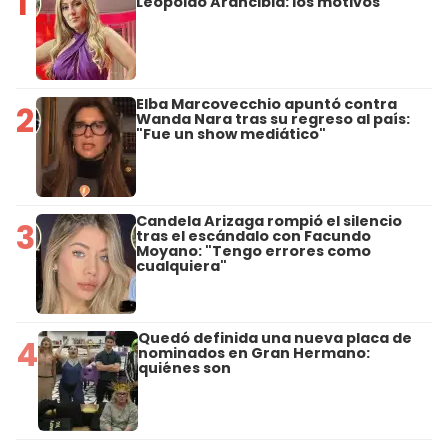
1
Leopoldo Arancibia: los motivos
Elba Marcovecchio apuntó contra
2
Wanda Nara tras su regreso al país:
"Fue un show mediático"
Candela Arizaga rompió el silencio
3
tras el escándalo con Facundo
Moyano: "Tengo errores como
cualquiera"
Quedó definida una nueva placa de
4
nominados en Gran Hermano:
quiénes son