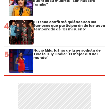
Rud tras su muerte: "Son nuestra
familia"
El Trece confirmó quiénes son los
4
famosos que participarán de la nueva
temporada de "Es mi sueño"
Nació Mila, la hija de la periodista de
5
Telefe Luly Illbele: "El mejor día del
mundo"