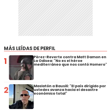
MÁS LEÍDAS DE PERFIL
Pérez-Reverte contra Matt Damon en
1
La Odisea: "No es el héroe
mediterráneo que nos contó Homero"
Maslatón a Bausili: "El país dirigido por
2
ustedes avanza hacia el desastre
económico total"