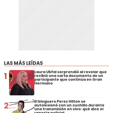
LAS MÁS LEÍDAS
Laura Ubfal sorprendió al revelar que
1
recibió una carta documento de un
participante que continúa en Gran
Hermano
El bloguero Perez Hilton se
2
autolesionó con un cuchillo durante
una transmisión en vivo: qué dice el
reporte policial