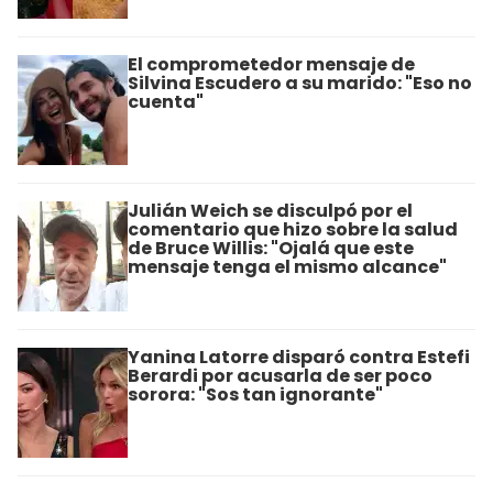
El comprometedor mensaje de
Silvina Escudero a su marido: "Eso no
cuenta"
Julián Weich se disculpó por el
comentario que hizo sobre la salud
de Bruce Willis: "Ojalá que este
mensaje tenga el mismo alcance"
Yanina Latorre disparó contra Estefi
Berardi por acusarla de ser poco
sorora: "Sos tan ignorante"