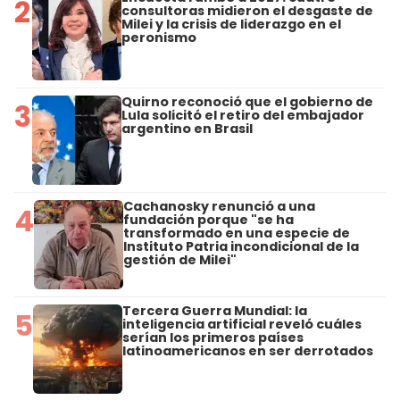
2
consultoras midieron el desgaste de
Milei y la crisis de liderazgo en el
peronismo
Quirno reconoció que el gobierno de
3
Lula solicitó el retiro del embajador
argentino en Brasil
Cachanosky renunció a una
4
fundación porque "se ha
transformado en una especie de
Instituto Patria incondicional de la
gestión de Milei"
Tercera Guerra Mundial: la
5
inteligencia artificial reveló cuáles
serían los primeros países
latinoamericanos en ser derrotados