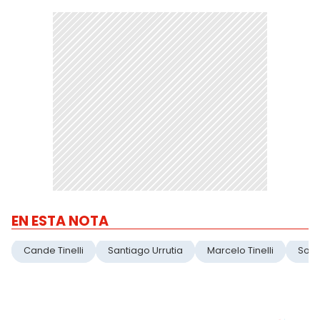
EN ESTA NOTA
Cande Tinelli
Santiago Urrutia
Marcelo Tinelli
Soci