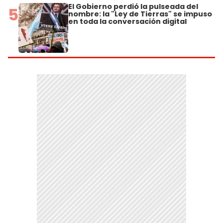
El Gobierno perdió la pulseada del
5
nombre: la "Ley de Tierras" se impuso
en toda la conversación digital