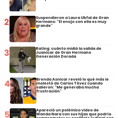
Suspendieron a Laura Ubfal de Gran
2
Hermano: "El enojo con ella es muy
grande"
Rating: cuánto midió la salida de
3
Juanicar de Gran Hermano
Generación Dorada
Brenda Asnicar reveló lo qué más le
4
molestó de Carlos Tévez cuando
salieron: "Me generaba mucha
frustración"
Apareció un polémico video de
5
Wanda Nara con sus hijas que podría
comprometer su conflicto judicial con