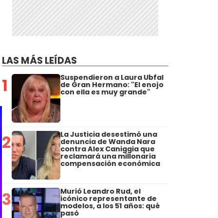
LAS MÁS LEÍDAS
Suspendieron a Laura Ubfal
1
de Gran Hermano: "El enojo
con ella es muy grande"
La Justicia desestimó una
2
denuncia de Wanda Nara
contra Alex Caniggia que
reclamará una millonaria
compensación económica
Murió Leandro Rud, el
3
icónico representante de
modelos, a los 51 años: qué
pasó