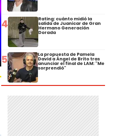
Rating: cuánto midió la
4
salida de Juanicar de Gran
Hermano Generación
Dorada
La propuesta de Pamela
5
David a Ángel de Brito tras
anunciar el final de LAM: "Me
sorprendió"