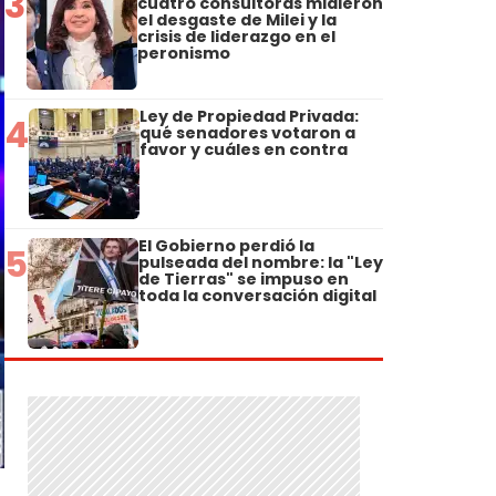
3
cuatro consultoras midieron
el desgaste de Milei y la
crisis de liderazgo en el
peronismo
Ley de Propiedad Privada:
4
qué senadores votaron a
favor y cuáles en contra
El Gobierno perdió la
5
pulseada del nombre: la "Ley
de Tierras" se impuso en
toda la conversación digital