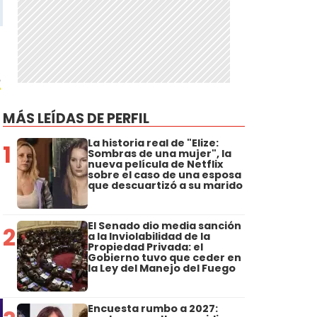
e
MÁS LEÍDAS DE PERFIL
La historia real de "Elize:
1
Sombras de una mujer", la
nueva película de Netflix
sobre el caso de una esposa
que descuartizó a su marido
El Senado dio media sanción
2
a la Inviolabilidad de la
Propiedad Privada: el
Gobierno tuvo que ceder en
la Ley del Manejo del Fuego
Encuesta rumbo a 2027: