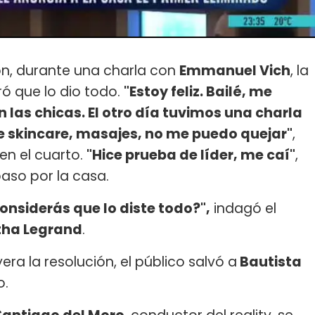
ón, durante una charla con
Emmanuel Vich
, la
ó que lo dio todo.
"Estoy feliz. Bailé, me
n las chicas. El otro día tuvimos una charla
ice skincare, masajes, no me puedo quejar"
,
en el cuarto.
"Hice prueba de líder, me caí"
,
aso por la casa.
onsiderás que lo diste todo?",
indagó el
tha Legrand
.
era la resolución, el público salvó a
Bautista
o.