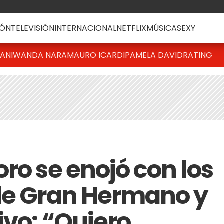
ÓN
TELEVISIÓN
INTERNACIONAL
NETFLIX
MÚSICA
SEXY
IANI
WANDA NARA
MAURO ICARDI
PAMELA DAVID
RATING
ro se enojó con los
de Gran Hermano y
ivo: “Quiero