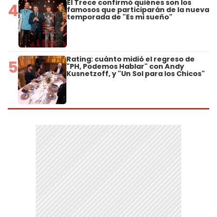
El Trece confirmó quiénes son los
4
famosos que participarán de la nueva
temporada de "Es mi sueño"
Rating: cuánto midió el regreso de
5
"PH, Podemos Hablar" con Andy
Kusnetzoff, y "Un Sol para los Chicos"