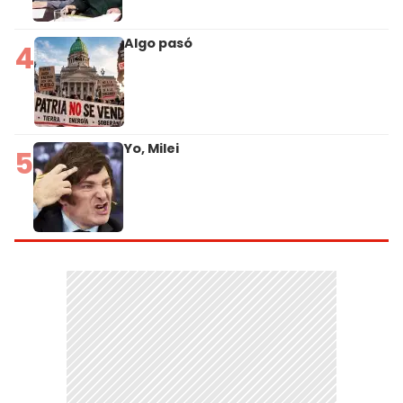
Algo pasó
4
Yo, Milei
5