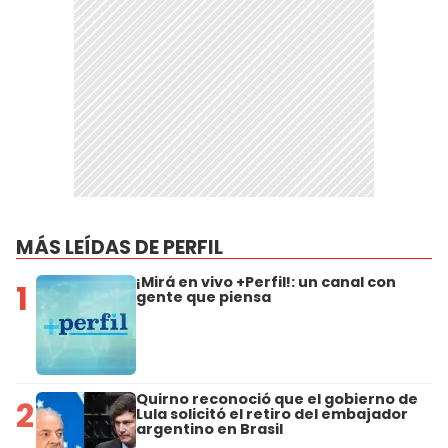
MÁS LEÍDAS DE PERFIL
¡Mirá en vivo +Perfil!: un canal con
1
gente que piensa
Quirno reconoció que el gobierno de
2
Lula solicitó el retiro del embajador
argentino en Brasil