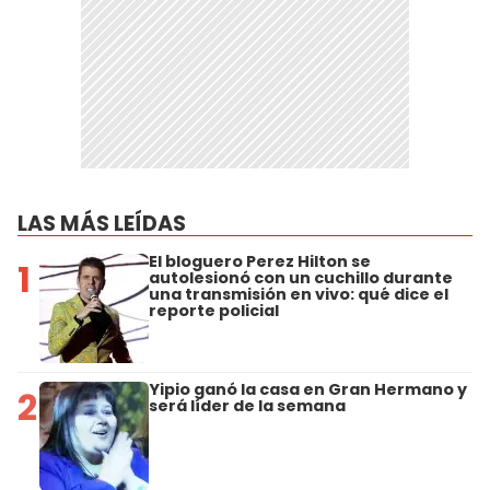
LAS MÁS LEÍDAS
El bloguero Perez Hilton se
1
autolesionó con un cuchillo durante
una transmisión en vivo: qué dice el
reporte policial
Yipio ganó la casa en Gran Hermano y
2
será líder de la semana