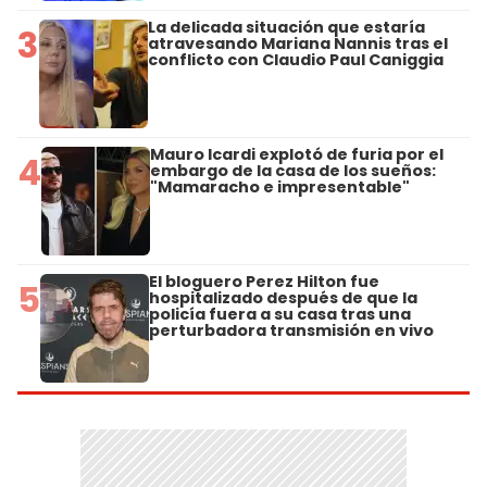
La delicada situación que estaría
3
atravesando Mariana Nannis tras el
conflicto con Claudio Paul Caniggia
Mauro Icardi explotó de furia por el
4
embargo de la casa de los sueños:
"Mamaracho e impresentable"
El bloguero Perez Hilton fue
5
hospitalizado después de que la
policía fuera a su casa tras una
perturbadora transmisión en vivo