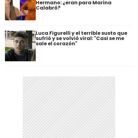
Hermano: ¿eran para Marina
Calabró?
Luca Figurelli y el terrible susto que
sufrió y se volvió viral: "Casi se me
sale el corazón"