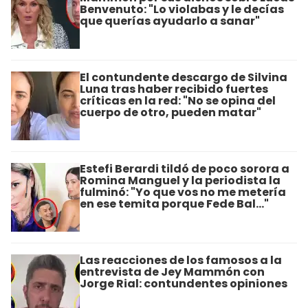
Benvenuto: "Lo violabas y le decías
que querías ayudarlo a sanar"
El contundente descargo de Silvina
Luna tras haber recibido fuertes
críticas en la red: "No se opina del
cuerpo de otro, pueden matar"
Estefi Berardi tildó de poco sorora a
Romina Manguel y la periodista la
fulminó: "Yo que vos no me metería
en ese temita porque Fede Bal..."
Las reacciones de los famosos a la
entrevista de Jey Mammón con
Jorge Rial: contundentes opiniones