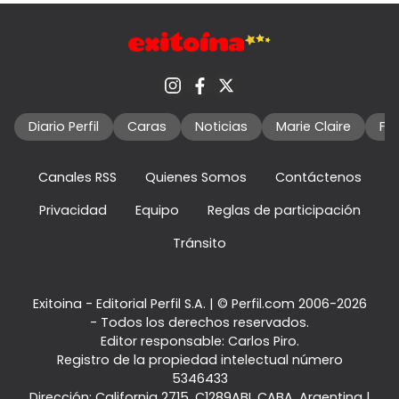
Diario Perfil
Caras
Noticias
Marie Claire
Fo
Canales RSS
Quienes Somos
Contáctenos
Privacidad
Equipo
Reglas de participación
Tránsito
Exitoina - Editorial Perfil S.A.
| © Perfil.com 2006-2026
- Todos los derechos reservados.
Editor responsable: Carlos Piro.
Registro de la propiedad intelectual número
5346433
Dirección:
California 2715
,
C1289ABI
,
CABA, Argentina
|