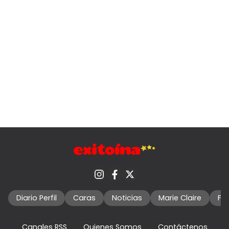
Diario Perfil
Caras
Noticias
Marie Claire
Fo
Canales RSS
Quienes Somos
Contáctenos