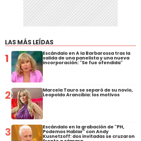
LAS MÁS LEÍDAS
Escándalo en A la Barbarossa tras la
1
salida de una panelista y una nueva
incorporación: "Se fue ofendida"
Marcela Tauro se separó de su novio,
2
Leopoldo Arancibia: los motivos
Escándalo en la grabación de "PH,
3
Podemos Hablar" con Andy
Kusnetzoff: dos invitadas se cruzaron
frente a cámara