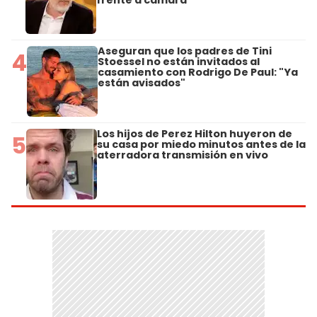
Aseguran que los padres de Tini
4
Stoessel no están invitados al
casamiento con Rodrigo De Paul: "Ya
están avisados"
Los hijos de Perez Hilton huyeron de
5
su casa por miedo minutos antes de la
aterradora transmisión en vivo