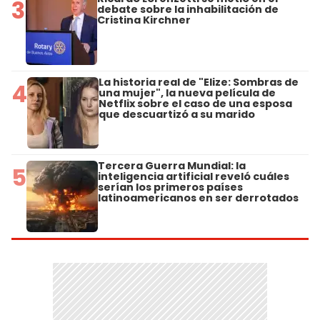
3
debate sobre la inhabilitación de
Cristina Kirchner
La historia real de "Elize: Sombras de
4
una mujer", la nueva película de
Netflix sobre el caso de una esposa
que descuartizó a su marido
Tercera Guerra Mundial: la
5
inteligencia artificial reveló cuáles
serían los primeros países
latinoamericanos en ser derrotados