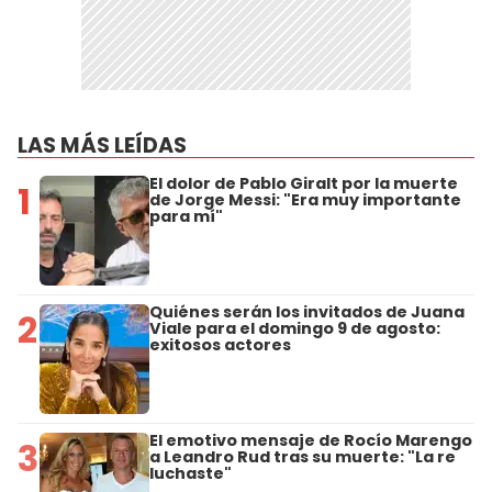
LAS MÁS LEÍDAS
El dolor de Pablo Giralt por la muerte
1
de Jorge Messi: "Era muy importante
para mí"
Quiénes serán los invitados de Juana
2
Viale para el domingo 9 de agosto:
exitosos actores
El emotivo mensaje de Rocío Marengo
3
a Leandro Rud tras su muerte: "La re
luchaste"