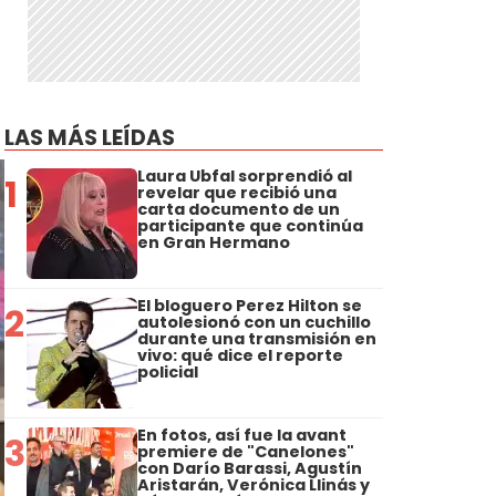
LAS MÁS LEÍDAS
Laura Ubfal sorprendió al
1
revelar que recibió una
carta documento de un
participante que continúa
en Gran Hermano
El bloguero Perez Hilton se
2
autolesionó con un cuchillo
durante una transmisión en
vivo: qué dice el reporte
policial
En fotos, así fue la avant
3
premiere de "Canelones"
con Darío Barassi, Agustín
Aristarán, Verónica Llinás y