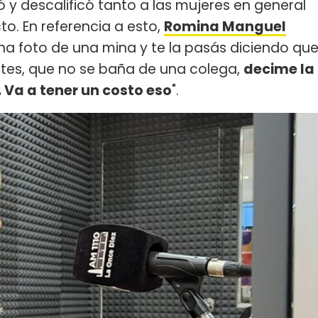
 y descalificó tanto a las mujeres en general
o. En referencia a esto,
Romina Manguel
na foto de una mina y te la pasás diciendo qu
entes, que no se baña de una colega,
decime la
 Va a tener un costo eso
".