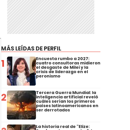
a
MÁS LEÍDAS DE PERFIL
Encuesta rumbo a 2027:
1
cuatro consultoras midieron
el desgaste de Milei y la
crisis de liderazgo en el
peronismo
Tercera Guerra Mundial: la
2
inteligencia artificial reveló
cuáles serían los primeros
países latinoamericanos en
ser derrotados
La historia real de "Elize: