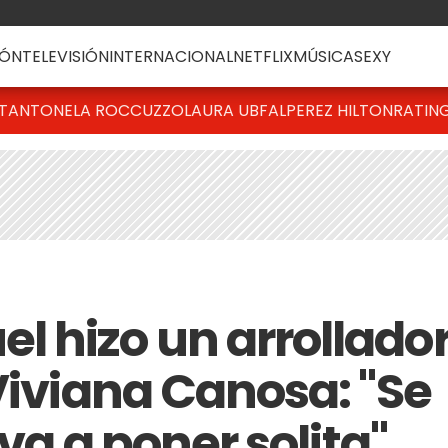
ÓN
TELEVISIÓN
INTERNACIONAL
NETFLIX
MÚSICA
SEXY
T
ANTONELA ROCCUZZO
LAURA UBFAL
PEREZ HILTON
RATIN
 hizo un arrollado
Viviana Canosa: "Se
 va a poner solita"