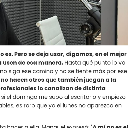
o es. Pero se deja usar, digamos, en el mejor
la usen de esa manera.
Hasta qué punto lo va
 no siga ese camino y no se tiente más por ese
 no hacen otros que también juegan a la
ofesionales lo canalizan de distinta
ue si el domingo me subo al escritorio y empiezo
bles, es raro que yo el lunes no aparezca en
a hacer a ella, Manguel expresó: "
A mí no es e