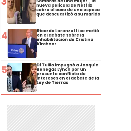
3
Sombras de una mujer", la
nueva película de Netflix
sobre el caso de una esposa
que descuartizó a su marido
Ricardo Lorenzetti se metió
4
en el debate sobre la
inhabilitación de Cristina
Kirchner
a
Di Tullio impugnó a Joaquín
5
Benegas Lynch por un
presunto conflicto de
intereses en el debate de la
Ley de Tierras