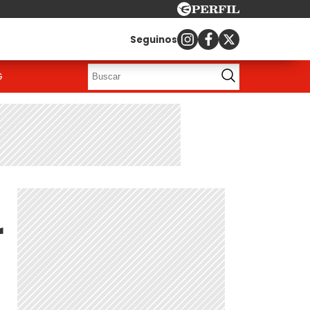
Seguinos
G
r