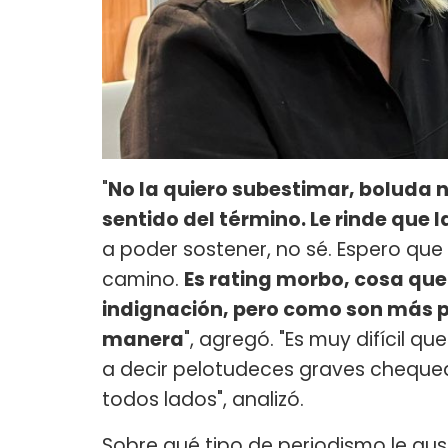
"
No la quiero subestimar, boluda n
sentido del término. Le rinde que 
a poder sostener, no sé. Espero que
camino.
Es rating morbo, cosa que
indignación, pero como son más pr
manera
", agregó. "Es muy difícil q
a decir pelotudeces graves chequea
todos lados", analizó.
Sobre qué tipo de periodismo le gust