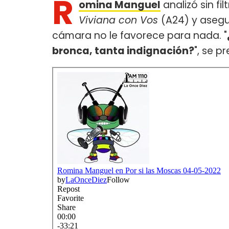
R
omina Manguel
analizó sin fi
Viviana con Vos
(A24) y asegu
cámara no le favorece para nada. "
bronca, tanta indignación?
", se p