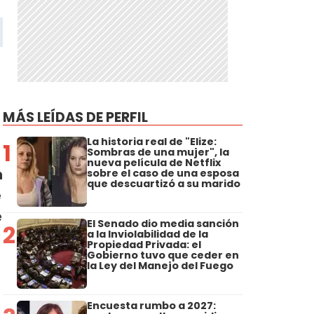
MÁS LEÍDAS DE PERFIL
La historia real de "Elize:
1
Sombras de una mujer", la
nueva película de Netflix
n
sobre el caso de una esposa
que descuartizó a su marido
e
e
El Senado dio media sanción
2
a la Inviolabilidad de la
Propiedad Privada: el
Gobierno tuvo que ceder en
la Ley del Manejo del Fuego
Encuesta rumbo a 2027: