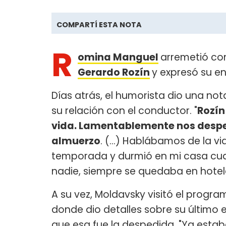
COMPARTÍ ESTA NOTA
R
omina Manguel
arremetió co
Gerardo Rozín
y expresó su en
Días atrás, el humorista dio una no
su relación con el conductor. "
Rozín
vida. Lamentablemente nos desped
almuerzo
. (...) Hablábamos de la v
temporada y durmió en mi casa cua
nadie, siempre se quedaba en hotel
A su vez, Moldavsky visitó el progra
donde dio detalles sobre su último
que esa fue la despedida. "Ya estab