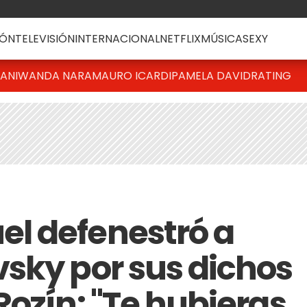
ÓN
TELEVISIÓN
INTERNACIONAL
NETFLIX
MÚSICA
SEXY
IANI
WANDA NARA
MAURO ICARDI
PAMELA DAVID
RATING
l defenestró a
sky por sus dichos
Rozín: "Te hubieras