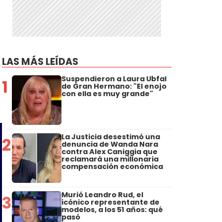
LAS MÁS LEÍDAS
Suspendieron a Laura Ubfal
1
de Gran Hermano: "El enojo
con ella es muy grande"
La Justicia desestimó una
2
denuncia de Wanda Nara
contra Alex Caniggia que
reclamará una millonaria
compensación económica
Murió Leandro Rud, el
3
icónico representante de
modelos, a los 51 años: qué
pasó