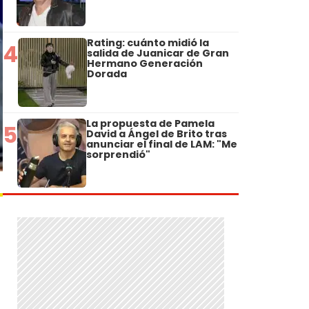
Rating: cuánto midió la
4
salida de Juanicar de Gran
Hermano Generación
Dorada
La propuesta de Pamela
5
David a Ángel de Brito tras
anunciar el final de LAM: "Me
sorprendió"