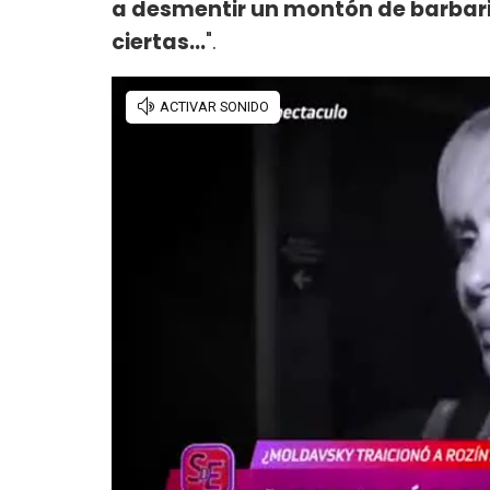
a desmentir un montón de barbari
ciertas...
".