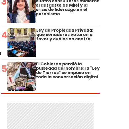
3
cuatro consultoras midieron
el desgaste de Milei y la
crisis de liderazgo en el
peronismo
Ley de Propiedad Privada:
4
qué senadores votaron a
favor y cuáles en contra
u
El Gobierno perdió la
5
pulseada del nombre: la "Ley
de Tierras" se impuso en
toda la conversación digital