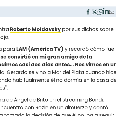
ntra
Roberto Moldavsky
por sus dichos sobre
ojo.
ta para
LAM (América TV)
y recordó cómo fue
 se convirtió en mi gran amigo de la
imos casi dos días antes... Nos vimos en u
ida. Gerardo se vino a Mar del Plata cuando hic
ndo habitualmente él no dormía en la casa d
es".
ma de Ángel de Brito en el streaming Bondi,
 encuentro con Rozín en un almuerzo y contó
a tomada la decisión de que él no iba a seguir