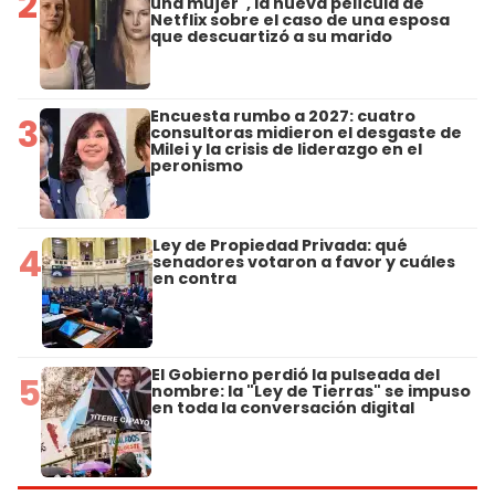
2
una mujer", la nueva película de
Netflix sobre el caso de una esposa
que descuartizó a su marido
Encuesta rumbo a 2027: cuatro
3
consultoras midieron el desgaste de
Milei y la crisis de liderazgo en el
peronismo
Ley de Propiedad Privada: qué
4
senadores votaron a favor y cuáles
en contra
El Gobierno perdió la pulseada del
5
nombre: la "Ley de Tierras" se impuso
en toda la conversación digital