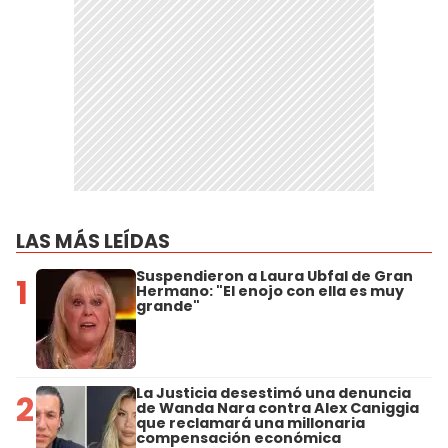
LAS MÁS LEÍDAS
Suspendieron a Laura Ubfal de Gran
1
Hermano: "El enojo con ella es muy
grande"
La Justicia desestimó una denuncia
2
de Wanda Nara contra Alex Caniggia
que reclamará una millonaria
compensación económica