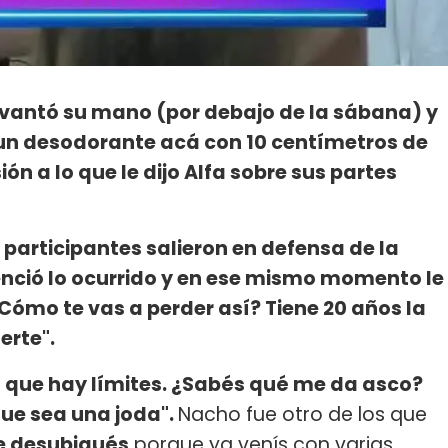
evantó su mano (por debajo de la sábana) y
 un desodorante acá con 10 centímetros de
ión a lo que le dijo Alfa sobre sus partes
s participantes salieron en defensa de la
senció lo ocurrido y en ese mismo momento le
 ¿Cómo te vas a perder así? Tiene 20 años la
uerte".
 que hay límites. ¿Sabés qué me da asco?
ue sea una joda".
Nacho fue otro de los que
e desubiqués
porque ya venís con varias