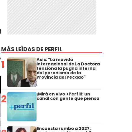
l
MÁS LEÍDAS DE PERFIL
o
Asís: "La movida
1
internacional de La Doctora
tensiona la pugna interna
del peronismo de la
Provincia del Pecado"
¡Mirá en vivo +Perfil!: un
2
canal con gente que piensa
Encuesta rumbo a 2027: