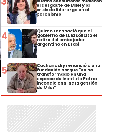
3
cuatro consultoras midieron
el desgaste de Milei y la
crisis de liderazgo en el
peronismo
Quirno reconoció que el
4
gobierno de Lula solicitó el
retiro del embajador
argentino en Brasil
Cachanosky renunció a una
5
fundación porque "se ha
transformado en una
especie de Instituto Patria
incondicional de la gestión
de Milei"