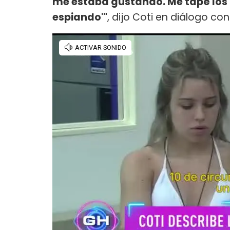
me estaba gustando. Me tapé los o
espiando'"
, dijo Coti en diálogo co