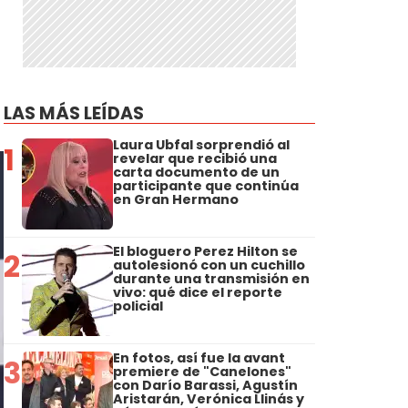
LAS MÁS LEÍDAS
Laura Ubfal sorprendió al
1
revelar que recibió una
carta documento de un
participante que continúa
en Gran Hermano
El bloguero Perez Hilton se
2
autolesionó con un cuchillo
durante una transmisión en
vivo: qué dice el reporte
policial
En fotos, así fue la avant
3
premiere de "Canelones"
con Darío Barassi, Agustín
Aristarán, Verónica Llinás y