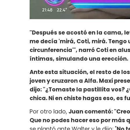
"Después se acostó en la cama, l
me decía 'mirá, Coti, mirá. Tengo
circunferencia'", narró Coti en alus
íntimas, simulando una erección.
Ante esta situación, el resto de lo
joven y cruzaron a Alfa. Maxi pre
dijo: "¿Tomaste la pastillita vos?
chica. Ni en chiste hagas eso, es f
Por otro lado,
Juan comentó: "Creo
Que no podes hacer eso por más q
se plantó ante Walter y le dijo: "
No t