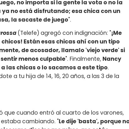
uego, no importa si la gente la vota o no la
a ya no está disfrutando; esa chica con un
sa, la sacaste de juego
".
arossa
(Telefe)
agregó con indignación: "
¡Me
 chicos! Están esas chicas ahí con un tipo
ente, de acosador, llamalo 'viejo verde' si
e sentir menos culpable
". Finalmente,
Nancy
 las chicas o lo sacamos a este tipo
.
te a tu hija de 14, 16, 20 años, a las 3 de la
ó que cuando entró al cuarto de los varones,
e estaba cambiando. "
Le dije 'basta', porque n