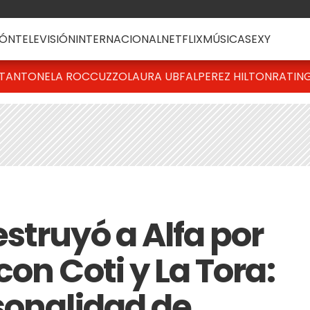
ÓN
TELEVISIÓN
INTERNACIONAL
NETFLIX
MÚSICA
SEXY
T
ANTONELA ROCCUZZO
LAURA UBFAL
PEREZ HILTON
RATIN
struyó a Alfa por
on Coti y La Tora:
sonalidad de