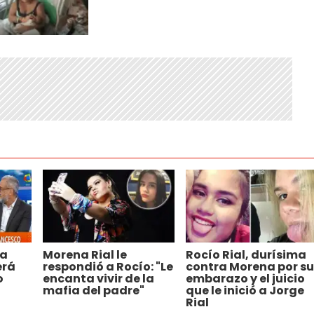
ra
Morena Rial le
Rocío Rial, durísima
erá
respondió a Rocío: "Le
contra Morena por su
o
encanta vivir de la
embarazo y el juicio
mafia del padre"
que le inició a Jorge
Rial