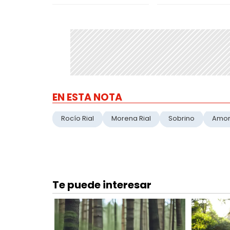
EN ESTA NOTA
Rocío Rial
Morena Rial
Sobrino
Amo