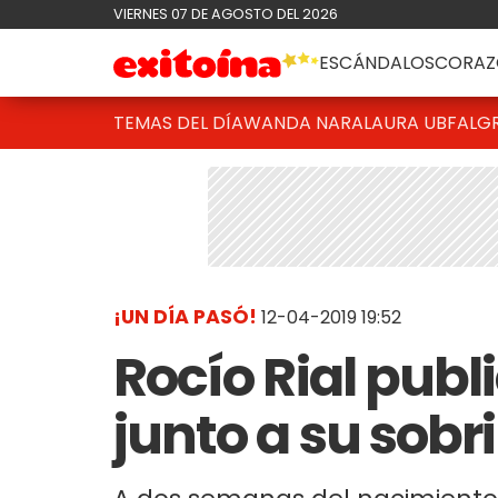
VIERNES 07 DE AGOSTO DEL 2026
ESCÁNDALOS
CORAZ
TEMAS DEL DÍA
WANDA NARA
LAURA UBFAL
G
¡UN DÍA PASÓ!
12-04-2019 19:52
Rocío Rial publ
junto a su sobr