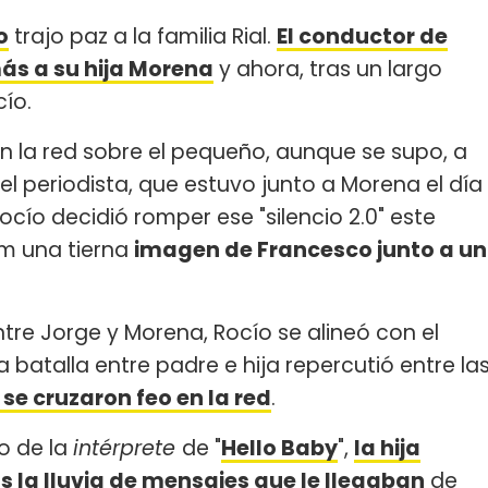
o
trajo paz a la familia Rial.
El conductor de
s a su hija Morena
y ahora, tras un largo
cío.
n la red sobre el pequeño, aunque se supo, a
l periodista, que estuvo junto a Morena el día
ocío decidió romper ese "silencio 2.0" este
am una tierna
imagen de Francesco junto a un
tre Jorge y Morena, Rocío se alineó con el
 batalla entre padre e hija repercutió entre la
se cruzaron feo en la red
.
o de la
intérprete
de "
Hello Baby
",
la hija
s la lluvia de mensajes que le llegaban
de