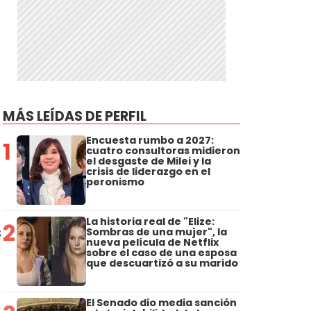
MÁS LEÍDAS DE PERFIL
Encuesta rumbo a 2027:
1
cuatro consultoras midieron
el desgaste de Milei y la
crisis de liderazgo en el
peronismo
La historia real de "Elize:
2
s
Sombras de una mujer", la
nueva película de Netflix
sobre el caso de una esposa
que descuartizó a su marido
El Senado dio media sanción