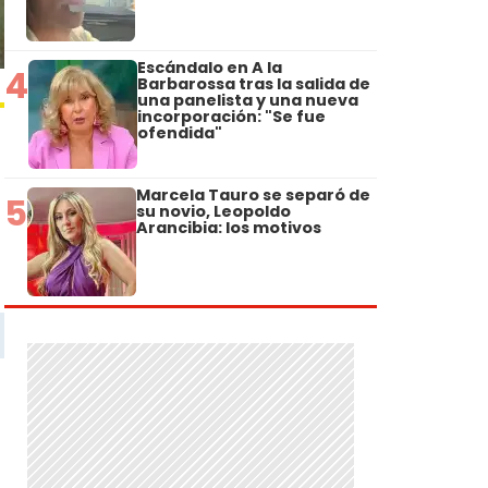
Escándalo en A la
4
Barbarossa tras la salida de
una panelista y una nueva
incorporación: "Se fue
ofendida"
Marcela Tauro se separó de
5
su novio, Leopoldo
Arancibia: los motivos