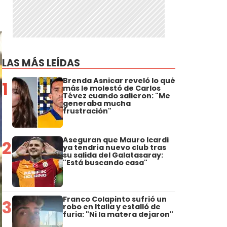
LAS MÁS LEÍDAS
Brenda Asnicar reveló lo qué
1
más le molestó de Carlos
Tévez cuando salieron: "Me
generaba mucha
frustración"
Aseguran que Mauro Icardi
2
ya tendría nuevo club tras
su salida del Galatasaray:
"Está buscando casa"
Franco Colapinto sufrió un
3
robo en Italia y estalló de
furia: "Ni la matera dejaron"