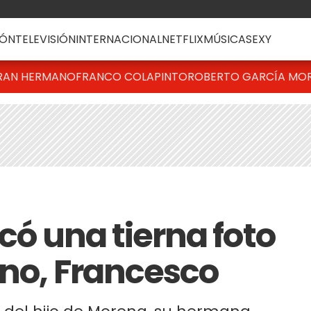
ÓN
TELEVISIÓN
INTERNACIONAL
NETFLIX
MÚSICA
SEXY
RAN HERMANO
FRANCO COLAPINTO
ROBERTO GARCÍA MO
icó una tierna foto
ino, Francesco