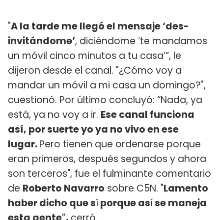
"
A la tarde me llegó el mensaje ‘des-
invitándome’
, diciéndome ‘te mandamos
un móvil cinco minutos a tu casa’”, le
dijeron desde el canal. "¿Cómo voy a
mandar un móvil a mi casa un domingo?",
cuestionó. Por último concluyó: “Nada, ya
está, ya no voy a ir.
Ese canal funciona
así, por suerte yo ya no vivo en ese
lugar.
Pero tienen que ordenarse porque
eran primeros, después segundos y ahora
son terceros", fue el fulminante comentario
de
Roberto Navarro
sobre C5N. "
Lamento
haber dicho que s
í
porque as
í
se maneja
esta gente",
cerró.