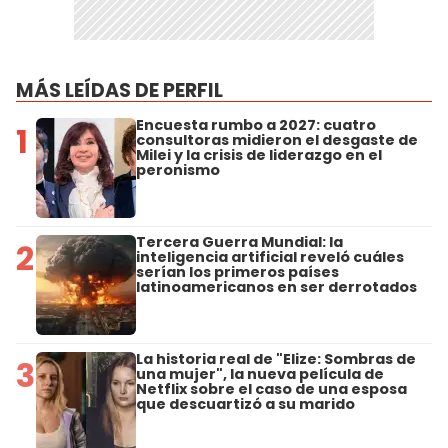
MÁS LEÍDAS DE PERFIL
Encuesta rumbo a 2027: cuatro
1
consultoras midieron el desgaste de
Milei y la crisis de liderazgo en el
peronismo
Tercera Guerra Mundial: la
2
inteligencia artificial reveló cuáles
serían los primeros países
latinoamericanos en ser derrotados
La historia real de "Elize: Sombras de
3
una mujer", la nueva película de
Netflix sobre el caso de una esposa
que descuartizó a su marido