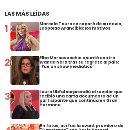
LAS MÁS LEÍDAS
Marcela Tauro se separó de su novio,
1
Leopoldo Arancibia: los motivos
Elba Marcovecchio apuntó contra
2
Wanda Nara tras su regreso al país:
"Fue un show mediático"
Laura Ubfal sorprendió al revelar que
3
recibió una carta documento de un
participante que continúa en Gran
Hermano
En fotos, así fue la avant premiere de