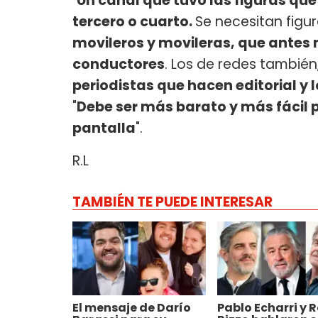
"
Un canal que tuvo las figuras que
tercero o cuarto.
Se necesitan figur
movileros y movileras, que antes n
conductores
. Los de redes tambié
periodistas que hacen editorial y 
"
Debe ser más barato y más fácil 
pantalla
".
R.L
TAMBIÉN TE PUEDE INTERESAR
El mensaje de Darío
Pablo Echarri y 