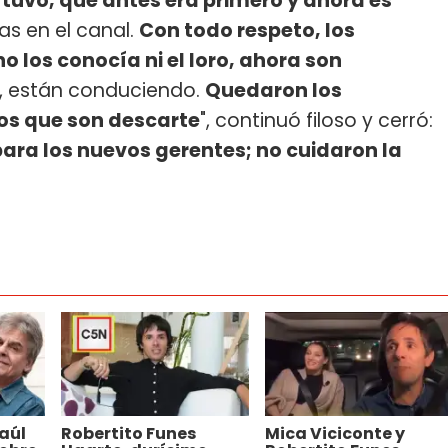
 tuvo, que antes era primero y ahora es
as en el canal.
Con todo respeto, los
o los conocía ni el loro, ahora son
n, están conduciendo.
Quedaron los
los que son descarte
", continuó filoso y cerró:
para los nuevos gerentes; no cuidaron la
Raúl
Robertito Funes
Mica Viciconte y