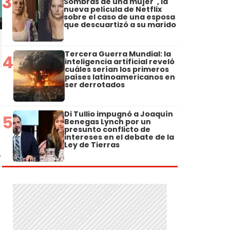
3
Sombras de una mujer", la
nueva película de Netflix
sobre el caso de una esposa
que descuartizó a su marido
Tercera Guerra Mundial: la
4
inteligencia artificial reveló
cuáles serían los primeros
países latinoamericanos en
ser derrotados
Di Tullio impugnó a Joaquín
5
Benegas Lynch por un
presunto conflicto de
intereses en el debate de la
Ley de Tierras
,