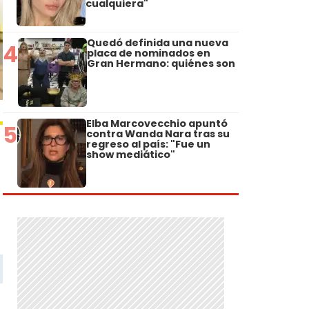
cualquiera"
Quedó definida una nueva
4
placa de nominados en
Gran Hermano: quiénes son
Elba Marcovecchio apuntó
5
contra Wanda Nara tras su
regreso al país: "Fue un
show mediático"