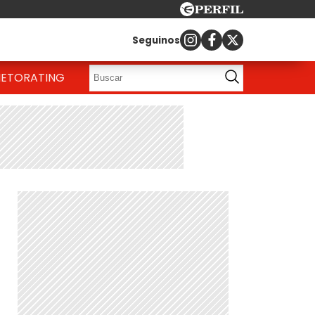
Seguinos
IETO
RATING