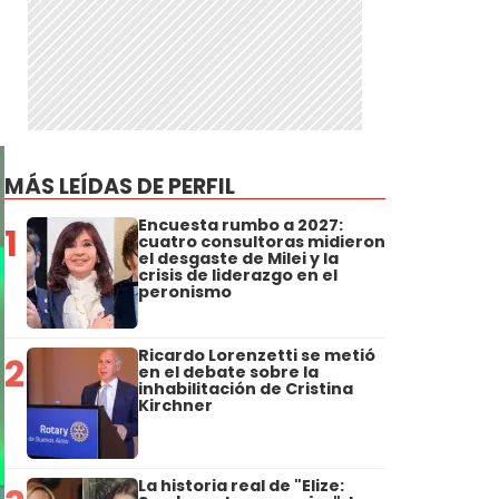
MÁS LEÍDAS DE PERFIL
Encuesta rumbo a 2027:
1
cuatro consultoras midieron
el desgaste de Milei y la
crisis de liderazgo en el
peronismo
Ricardo Lorenzetti se metió
2
en el debate sobre la
inhabilitación de Cristina
Kirchner
La historia real de "Elize: