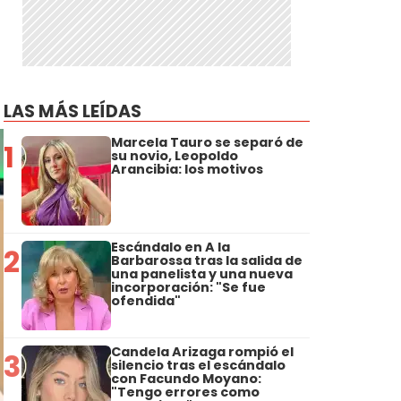
LAS MÁS LEÍDAS
Marcela Tauro se separó de
1
su novio, Leopoldo
Arancibia: los motivos
Escándalo en A la
2
Barbarossa tras la salida de
una panelista y una nueva
incorporación: "Se fue
ofendida"
Candela Arizaga rompió el
3
silencio tras el escándalo
con Facundo Moyano:
"Tengo errores como