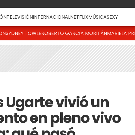
ÓN
TELEVISIÓN
INTERNACIONAL
NETFLIX
MÚSICA
SEXY
TON
SYDNEY TOWLE
ROBERTO GARCÍA MORITÁN
MARIELA PR
 Ugarte vivió un
nto en pleno vivo
a: qué pasó