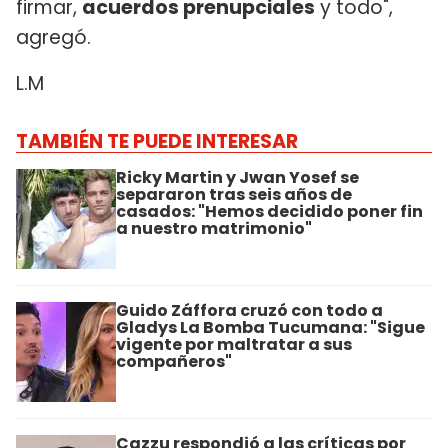
firmar,
acuerdos prenupciales
y todo",
agregó.
L.M
TAMBIÉN TE PUEDE INTERESAR
Ricky Martin y Jwan Yosef se
separaron tras seis años de
casados: "Hemos decidido poner fin
a nuestro matrimonio"
Guido Záffora cruzó con todo a
Gladys La Bomba Tucumana: "Sigue
vigente por maltratar a sus
compañeros"
Cazzu respondió a las críticas por