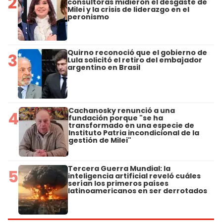
2
consultoras midieron el desgaste de
Milei y la crisis de liderazgo en el
peronismo
Quirno reconoció que el gobierno de
3
Lula solicitó el retiro del embajador
argentino en Brasil
Cachanosky renunció a una
4
fundación porque "se ha
transformado en una especie de
Instituto Patria incondicional de la
gestión de Milei"
Tercera Guerra Mundial: la
5
inteligencia artificial reveló cuáles
serían los primeros países
latinoamericanos en ser derrotados