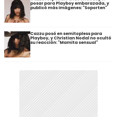
posar para Playboy embarazada, y
publicó más imágenes: "Soporten"
Cazzu posó en semitopless para
Playboy, y Christian Nodal no ocultó
su reacción: "Mamita sensual"