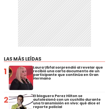
LAS MÁS LEÍDAS
Laura Ubfal sorprendió al revelar que
1
recibió una carta documento de un
participante que continúa en Gran
Hermano
El bloguero Perez Hilton se
2
autolesionó con un cuchillo durante
una transmisión en vivo: qué dice el
reporte policial