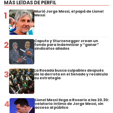
MÁS LEÍDAS DE PERFIL
Murió Jorge Messi, el papá de Lionel
1
Messi
Caputo y Sturzenegger crean un
2
fondo para indemnizar y “ganar”
sindicatos aliados
La Rosada busca culpables después
3
de la derrota en el Senado y recalcula
su estrategia
Lionel Messi llega a Rosario a las 20.30:
4
velatorio íntimo de Jorge Messi, sin
acceso al público