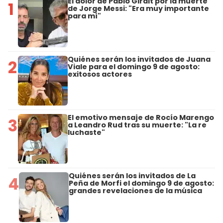
El dolor de Pablo Giralt por la muerte
1
de Jorge Messi: "Era muy importante
para mí"
Quiénes serán los invitados de Juana
2
Viale para el domingo 9 de agosto:
exitosos actores
El emotivo mensaje de Rocío Marengo
3
a Leandro Rud tras su muerte: "La re
luchaste"
Quiénes serán los invitados de La
4
Peña de Morfi el domingo 9 de agosto:
grandes revelaciones de la música