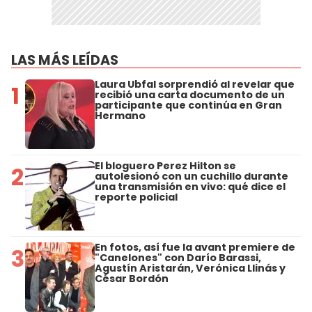
LAS MÁS LEÍDAS
Laura Ubfal sorprendió al revelar que
1
recibió una carta documento de un
participante que continúa en Gran
Hermano
El bloguero Perez Hilton se
2
autolesionó con un cuchillo durante
una transmisión en vivo: qué dice el
reporte policial
En fotos, así fue la avant premiere de
3
"Canelones" con Darío Barassi,
Agustín Aristarán, Verónica Llinás y
César Bordón