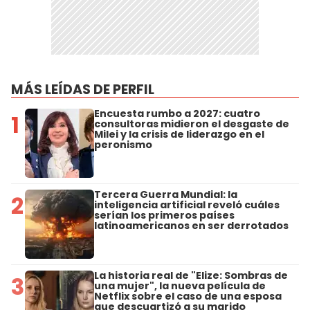
MÁS LEÍDAS DE PERFIL
Encuesta rumbo a 2027: cuatro
1
consultoras midieron el desgaste de
Milei y la crisis de liderazgo en el
peronismo
Tercera Guerra Mundial: la
2
inteligencia artificial reveló cuáles
serían los primeros países
latinoamericanos en ser derrotados
La historia real de "Elize: Sombras de
3
una mujer", la nueva película de
Netflix sobre el caso de una esposa
que descuartizó a su marido