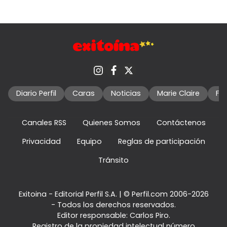
Diario Perfil
Caras
Noticias
Marie Claire
Fo
Canales RSS
Quienes Somos
Contáctenos
Privacidad
Equipo
Reglas de participación
Tránsito
Exitoina - Editorial Perfil S.A.
| © Perfil.com 2006-2026
- Todos los derechos reservados.
Editor responsable: Carlos Piro.
Registro de la propiedad intelectual número