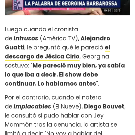
Luego cuando el cronista
de
Intrusos
(América TV),
Alejandro
Guatti
, le preguntó qué le pareció
el
descargo de Jésica Cirio
, Georgina
sostuvo: "
Me pareció muy bien, ya sabía
lo que iba a decir. El show debe
continuar. Lo hablamos antes
".
Por el contrario, cuando el notero
de
Implacables
(El Nueve),
Diego Bouvet
,
le consultó si pudo hablar con Jey
Mammón tras la denuncia, la artista se
limitó a decir: "No voy a hablar del