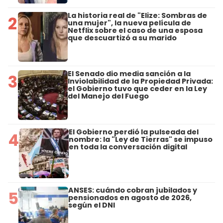
La historia real de "Elize: Sombras de
2
una mujer", la nueva película de
Netflix sobre el caso de una esposa
que descuartizó a su marido
El Senado dio media sanción a la
3
Inviolabilidad de la Propiedad Privada:
el Gobierno tuvo que ceder en la Ley
del Manejo del Fuego
El Gobierno perdió la pulseada del
4
nombre: la "Ley de Tierras" se impuso
en toda la conversación digital
ANSES: cuándo cobran jubilados y
5
pensionados en agosto de 2026,
según el DNI