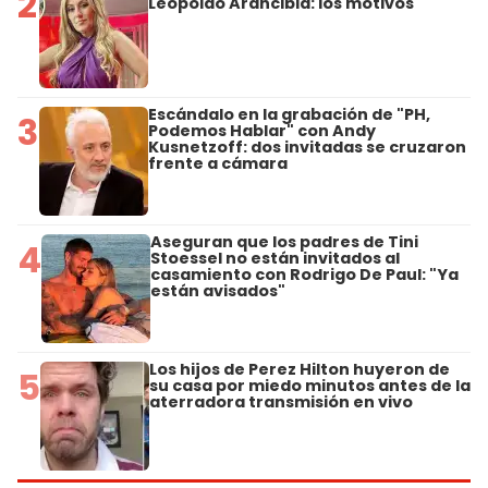
2
Leopoldo Arancibia: los motivos
Escándalo en la grabación de "PH,
3
Podemos Hablar" con Andy
Kusnetzoff: dos invitadas se cruzaron
frente a cámara
Aseguran que los padres de Tini
4
Stoessel no están invitados al
casamiento con Rodrigo De Paul: "Ya
están avisados"
Los hijos de Perez Hilton huyeron de
5
su casa por miedo minutos antes de la
aterradora transmisión en vivo