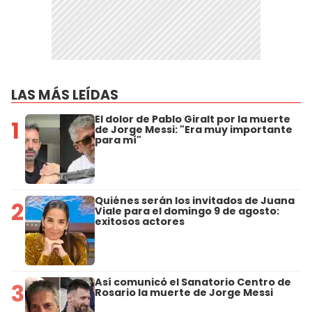
LAS MÁS LEÍDAS
El dolor de Pablo Giralt por la muerte
1
de Jorge Messi: "Era muy importante
para mí"
Quiénes serán los invitados de Juana
2
Viale para el domingo 9 de agosto:
exitosos actores
Así comunicó el Sanatorio Centro de
3
Rosario la muerte de Jorge Messi