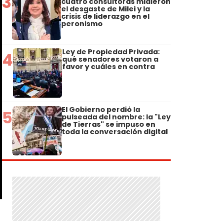
3
cuatro consultoras midieron
el desgaste de Milei y la
crisis de liderazgo en el
peronismo
Ley de Propiedad Privada:
4
qué senadores votaron a
favor y cuáles en contra
El Gobierno perdió la
5
pulseada del nombre: la "Ley
de Tierras" se impuso en
toda la conversación digital