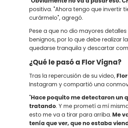
"
Obviamente no va a pasar eso. Cre
positiva. "Ahora tengo que invertir 
curármelo", agregó.
Pese a que no dio mayores detalles s
benignos, por lo que debe realizar 
quedarse tranquila y descartar com
¿Qué le pasó a Flor Vigna?
Tras la repercusión de su video,
Flo
Instagram y compartió una conmoved
"
Hace poquito me detectaron un qui
tratando
. Y me prometí a mí misma
esto me va a tirar para arriba.
Me va
tenía que ver, que no estaba vien