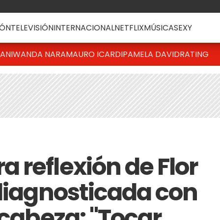
ÓN
TELEVISIÓN
INTERNACIONAL
NETFLIX
MÚSICA
SEXY
IANI
WANDA NARA
MAURO ICARDI
PAMELA DAVID
RATING
 reflexión de Flor
 diagnosticada con
 cabeza: "Tocar