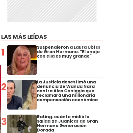
LAS MÁS LEÍDAS
Suspendieron a Laura Ubfal
1
de Gran Hermano: "El enojo
con ella es muy grande"
La Justicia desestimó una
2
denuncia de Wanda Nara
contra Alex Caniggia que
reclamará una millonaria
compensación económica
Rating: cuánto midió la
3
salida de Juanicar de Gran
Hermano Generación
Dorada