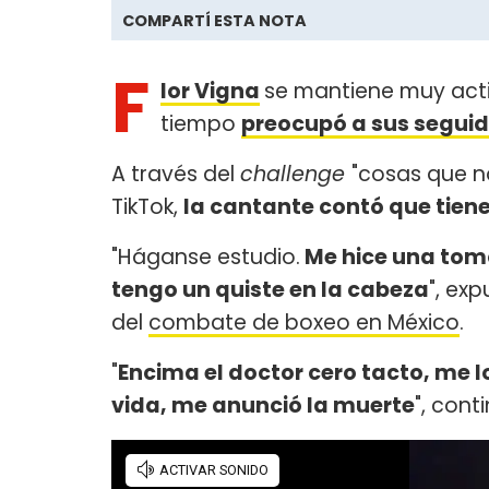
COMPARTÍ ESTA NOTA
F
lor Vigna
se mantiene muy acti
tiempo
preocupó a sus segui
A través del
challenge
"cosas que no
TikTok,
la cantante contó que tiene
"Háganse estudio.
Me hice una tom
tengo un quiste en la cabeza
", ex
del
combate de boxeo en México
.
"
Encima el doctor cero tacto, me l
vida, me anunció la muerte
", cont