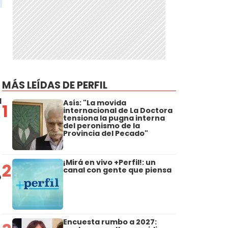
MÁS LEÍDAS DE PERFIL
a
Asís: "La movida
1
internacional de La Doctora
tensiona la pugna interna
del peronismo de la
Provincia del Pecado"
¡Mirá en vivo +Perfil!: un
2
canal con gente que piensa
o
Encuesta rumbo a 2027: