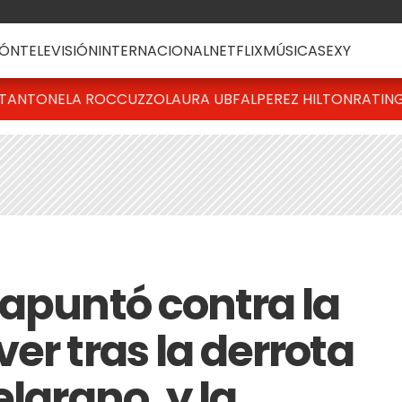
ÓN
TELEVISIÓN
INTERNACIONAL
NETFLIX
MÚSICA
SEXY
T
ANTONELA ROCCUZZO
LAURA UBFAL
PEREZ HILTON
RATIN
 apuntó contra la
er tras la derrota
elgrano, y la