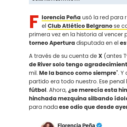
F
lorencia Peña
usó la red para 
el
Club Atlético Belgrano
se c
primera vez en la historia al vencer
torneo Apertura
disputada en el
es
A través de su cuenta de
X
(antes T
de River solo tengo agradecimient
mil.
Me la banco como siempre
". Y
partido era todo nuestro. Ese penal
fútbol
. Ahora,
¿se merecía esta h
hinchada mezquina silbando ídolo
para nada
ese odio que desde ayer