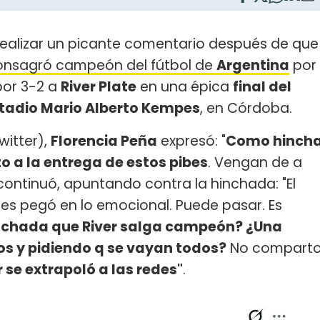
realizar un picante comentario después de que
onsagró campeón del fútbol de
Argentina
por
 por 3-2 a
River Plate
en una épica
final del
tadio Mario Alberto Kempes
, en Córdoba.
witter),
Florencia Peña
expresó: "
Como hinch
o a la entrega de estos pibes
. Vengan de a
 continuó, apuntando contra la hinchada: "El
 les pegó en lo emocional. Puede pasar. Es
inchada que River salga campeón? ¿Una
s y pidiendo q se vayan todos?
No compart
 se extrapoló a las redes"
.