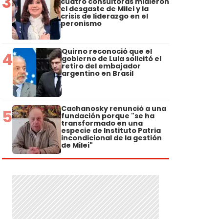
3
cuatro consultoras midieron
el desgaste de Milei y la
crisis de liderazgo en el
peronismo
Quirno reconoció que el
4
gobierno de Lula solicitó el
retiro del embajador
argentino en Brasil
Cachanosky renunció a una
5
fundación porque "se ha
transformado en una
especie de Instituto Patria
incondicional de la gestión
de Milei"