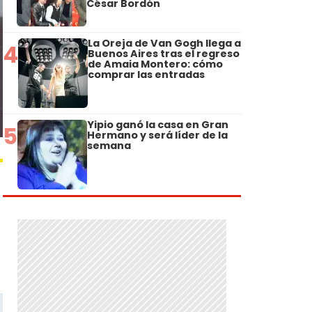
César Bordón
La Oreja de Van Gogh llega a
4
Buenos Aires tras el regreso
de Amaia Montero: cómo
comprar las entradas
Yipio ganó la casa en Gran
5
Hermano y será líder de la
semana