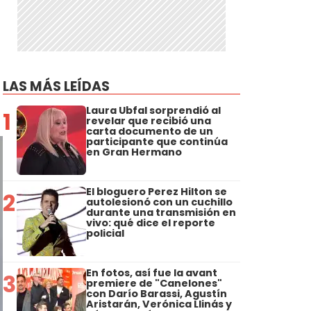
LAS MÁS LEÍDAS
Laura Ubfal sorprendió al
1
revelar que recibió una
carta documento de un
participante que continúa
en Gran Hermano
El bloguero Perez Hilton se
2
autolesionó con un cuchillo
durante una transmisión en
vivo: qué dice el reporte
policial
En fotos, así fue la avant
3
premiere de "Canelones"
con Darío Barassi, Agustín
Aristarán, Verónica Llinás y