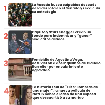
La Rosada busca culpables después
1
de la derrota en el Senado y recalcula
su estrategia
Caputo y Sturzenegger crean un
2
fondo para indemnizar y “ganar”
sindicatos aliados
Femicidio de Agostina Vega:
3
detuvieron a dos inquilinos de Claudio
Barrelier por encubrimiento
agravado
La historia real de "Elize: Sombras de
4
una mujer", la nueva película de
Netflix sobre el caso de una esposa
que descuartizó a su marido