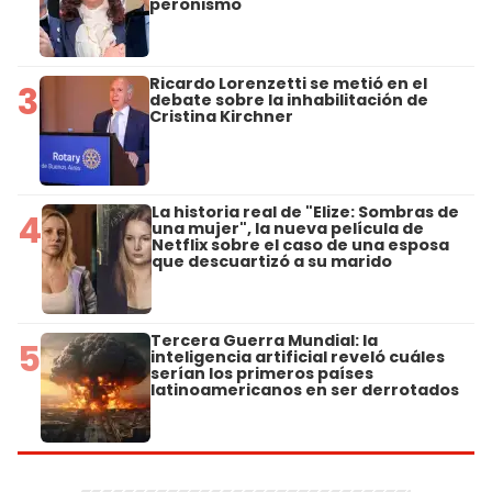
peronismo
Ricardo Lorenzetti se metió en el
3
debate sobre la inhabilitación de
Cristina Kirchner
La historia real de "Elize: Sombras de
4
una mujer", la nueva película de
Netflix sobre el caso de una esposa
que descuartizó a su marido
Tercera Guerra Mundial: la
5
inteligencia artificial reveló cuáles
serían los primeros países
latinoamericanos en ser derrotados