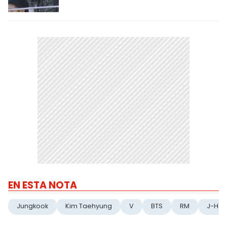
EN ESTA NOTA
Jungkook
Kim Taehyung
V
BTS
RM
J-Ho