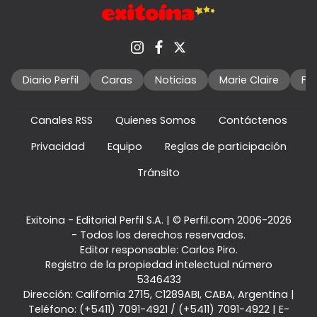
Diario Perfil
Caras
Noticias
Marie Claire
Fo
Canales RSS
Quienes Somos
Contáctenos
Privacidad
Equipo
Reglas de participación
Tránsito
Exitoina - Editorial Perfil S.A.
| © Perfil.com 2006-2026
- Todos los derechos reservados.
Editor responsable: Carlos Piro.
Registro de la propiedad intelectual número
5346433
Dirección:
California 2715
,
C1289ABI
,
CABA, Argentina
|
Teléfono:
(+5411) 7091-4921
/
(+5411) 7091-4922
| E-