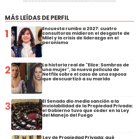
MÁS LEÍDAS DE PERFIL
Encuesta rumbo a 2027: cuatro
1
consultoras midieron el desgaste de
Milei y la crisis de liderazgo en el
peronismo
La historia real de "Elize: Sombras de
2
una mujer", la nueva película de
Netflix sobre el caso de una esposa
que descuartizó a su marido
El Senado dio media sanción a la
3
Inviolabilidad de la Propiedad Privada:
el Gobierno tuvo que ceder en la Ley
del Manejo del Fuego
Ley de Propiedad Privada: qué