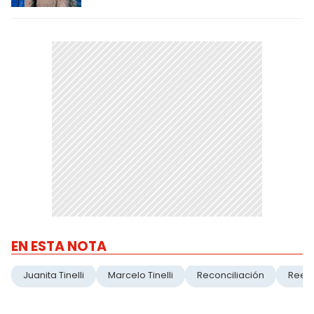
EN ESTA NOTA
Juanita Tinelli
Marcelo Tinelli
Reconciliación
Reen