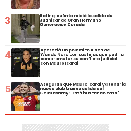
Rating: cuánto midió la salida de
3
Juanicar de Gran Hermano
Generación Dorada
Apareció un polémico video de
4
Wanda Nara con sus hijas que podría
comprometer su conflicto judicial
con Mauro Icardi
Aseguran que Mauro Icardi ya tendría
5
nuevo club tras su salida del
Galatasaray: "Está buscando casa"