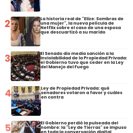
La historia real de "Elize: Sombras de
2
una mujer", la nueva película de
Netflix sobre el caso de una esposa
que descuartizó a su marido
El Senado dio media sanción a la
3
Inviolabilidad de la Propiedad Privada:
el Gobierno tuvo que ceder en la Ley
del Manejo del Fuego
Ley de Propiedad Privada: qué
4
senadores votaron a favor y cuáles
en contra
El Gobierno perdió la pulseada del
5
nombre: la "Ley de Tierras" se impuso
en toda la conversación digital