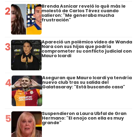
Brenda Asnicar reveló lo qué más le
2
molestó de Carlos Tévez cuando
salieron: "Me generaba mucha
frustración"
Apareció un polémico video de Wanda
3
Nara con sus hijas que podría
comprometer su conflicto judicial con
Mauro Icardi
Aseguran que Mauro Icardi ya tendría
4
nuevo club tras su salida del
Galatasaray: "Está buscando casa"
Suspendieron a Laura Ubfal de Gran
5
Hermano: "El enojo con ella es muy
grande"