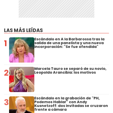
LAS MÁS LEÍDAS
Escándalo en A la Barbarossa tras la
1
salida de una panelista y una nueva
incorporación: "Se fue ofendida"
Marcela Tauro se separó de su novio,
2
Leopoldo Arancibia: los motivos
Escándalo en la grabación de "PH,
3
Podemos Hablar" con Andy
Kusnetzoff: dos invitadas se cruzaron
frente a cámara