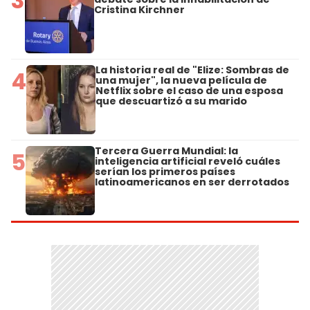
3
Cristina Kirchner
La historia real de "Elize: Sombras de
4
una mujer", la nueva película de
Netflix sobre el caso de una esposa
que descuartizó a su marido
Tercera Guerra Mundial: la
5
inteligencia artificial reveló cuáles
serían los primeros países
latinoamericanos en ser derrotados