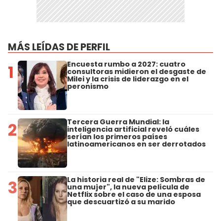
MÁS LEÍDAS DE PERFIL
Encuesta rumbo a 2027: cuatro
1
consultoras midieron el desgaste de
Milei y la crisis de liderazgo en el
peronismo
Tercera Guerra Mundial: la
2
inteligencia artificial reveló cuáles
serían los primeros países
latinoamericanos en ser derrotados
La historia real de "Elize: Sombras de
3
una mujer", la nueva película de
Netflix sobre el caso de una esposa
que descuartizó a su marido