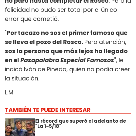
no paró hasta completar el Rosco
. Pero la
felicidad no pudo ser total por el único
error que cometió.
"
Por tacazo no sos el primer famoso que
se lleva el pozo del Rosco.
Pero atención,
sos la persona que más lejos ha llegado
en el
Pasapalabra Especial Famosos
", le
indicó Iván de Pineda, quien no podía creer
la situación.
L.M
TAMBIÉN TE PUEDE INTERESAR
El récord que superó el adelanto de
"La 1-5/18"